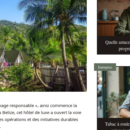
Quelle astuc
progre
Entreprise
oyage responsable », ainsi commence la
Belize, cet hôtel de luxe a ouvert la voie
s opérations et des initiatives durables
Tabac à roule
.