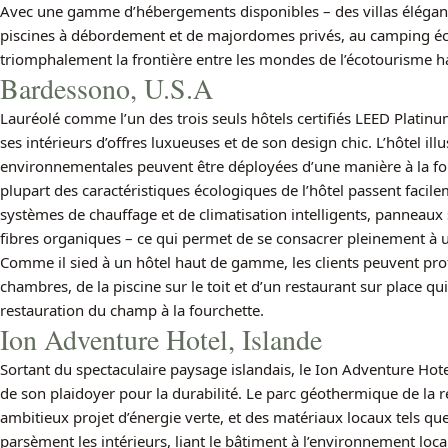
Avec une gamme d’hébergements disponibles – des villas élégante
piscines à débordement et de majordomes privés, au camping 
triomphalement la frontière entre les mondes de l’écotourisme
Bardessono, U.S.A
Lauréolé comme l’un des trois seuls hôtels certifiés LEED Platin
ses intérieurs d’offres luxueuses et de son design chic. L’hôtel ill
environnementales peuvent être déployées d’une manière à la foi
plupart des caractéristiques écologiques de l’hôtel passent facil
systèmes de chauffage et de climatisation intelligents, panneaux s
fibres organiques – ce qui permet de se consacrer pleinement à un
Comme il sied à un hôtel haut de gamme, les clients peuvent prof
chambres, de la piscine sur le toit et d’un restaurant sur place q
restauration du champ à la fourchette.
Ion Adventure Hotel, Islande
Sortant du spectaculaire paysage islandais, le Ion Adventure Hot
de son plaidoyer pour la durabilité. Le parc géothermique de la r
ambitieux projet d’énergie verte, et des matériaux locaux tels que la
parsèment les intérieurs, liant le bâtiment à l’environnement local