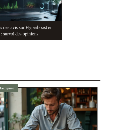
s des avis sur Hyperboost en
: survol des opinions
Entreprise