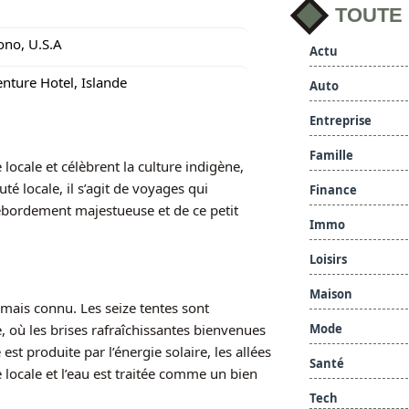
TOUTE
ono, U.S.A
Actu
nture Hotel, Islande
Auto
Entreprise
Famille
 locale et célèbrent la culture indigène,
té locale, il s’agit de voyages qui
Finance
 débordement majestueuse et de ce petit
Immo
Loisirs
Maison
mais connu. Les seize tentes sont
Mode
e, où les brises rafraîchissantes bienvenues
 est produite par l’énergie solaire, les allées
Santé
e locale et l’eau est traitée comme un bien
Tech