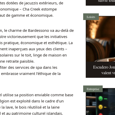
suivre tou
s dotées de jacuzzis extérieurs, de
économique – Cha Creek estompe
 haut de gamme et économique.
Loisirs
um, le charme de Bardessono va au-delà de
ustre victorieusement que les initiatives
s pratique, économique et esthétique. La
ement inaperçues aux yeux des clients –
olaires sur le toit, linge de maison en
e retraite paisible.
Escudero Jonq
iter des services de spa dans les
valent v
ui embrasse vraiment l’éthique de la
Entreprise
el utilise sa position enviable comme base
égion est exploité dans le cadre d’un
 lave, le bois réutilisé et la laine
 et au patrimoine culturel islandais.