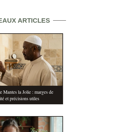
EAUX ARTICLES
e Mantes la Jolie : marges de
ité et précisions utiles