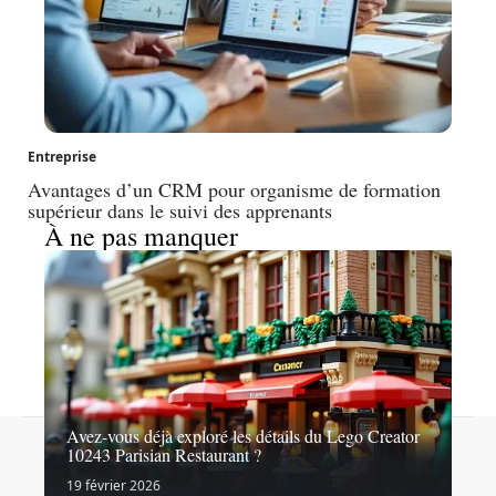
Entreprise
Avantages d’un CRM pour organisme de formation
supérieur dans le suivi des apprenants
À ne pas manquer
Avez-vous déjà exploré les détails du Lego Creator
Contact
Mentions légales
Sitemap
10243 Parisian Restaurant ?
© 2026 | latopliste.com
19 février 2026