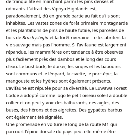
de tranquillité en marchant parmi les pins denses et
odorants. L’attrait des Viphya Highlands est,
paradoxalement, dû en grande partie au fait qu’ils sont
inhabités. Les vastes zones de forêt primaire montagnarde
et les plantations de pins de haute futaie, les parcelles de
bois de
Brachystegia
et la forêt riveraine – elles abritent la
vie sauvage mais pas l’homme. Si l’avifaune est largement
répandue, les mammifères ont tendance à être observés
plus facilement près des dambos et le long des cours
d’eau. Le bushbuck, le duiker, les singes et les babouins
sont communs et le léopard, la civette, le porc-épic, la
mangouste et les hyènes sont également présents.
L’avifaune est réputée pour sa diversité. Le Luwawa Forest
Lodge a adopté comme logo le petit oiseau soleil à double
collier et on peut y voir des balbuzards, des aigles, des
buses, des hérons et des aigrettes. Des gypaètes barbus
ont également été signalés.
Une promenade en voiture le long de la route M1 qui
parcourt l’épine dorsale du pays peut elle-même être