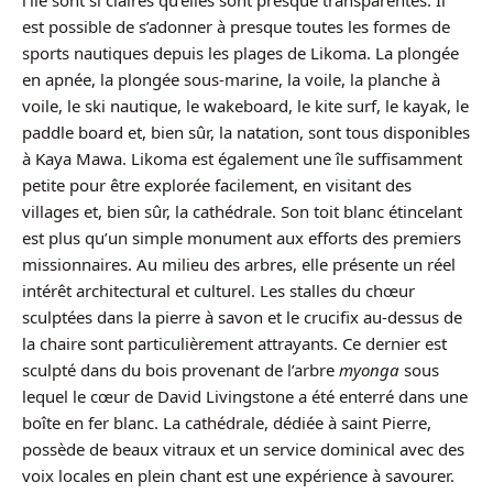
l’île sont si claires qu’elles sont presque transparentes. Il
est possible de s’adonner à presque toutes les formes de
sports nautiques depuis les plages de Likoma. La plongée
en apnée, la plongée sous-marine, la voile, la planche à
voile, le ski nautique, le wakeboard, le kite surf, le kayak, le
paddle board et, bien sûr, la natation, sont tous disponibles
à Kaya Mawa. Likoma est également une île suffisamment
petite pour être explorée facilement, en visitant des
villages et, bien sûr, la cathédrale. Son toit blanc étincelant
est plus qu’un simple monument aux efforts des premiers
missionnaires. Au milieu des arbres, elle présente un réel
intérêt architectural et culturel. Les stalles du chœur
sculptées dans la pierre à savon et le crucifix au-dessus de
la chaire sont particulièrement attrayants. Ce dernier est
sculpté dans du bois provenant de l’arbre
myonga
sous
lequel le cœur de David Livingstone a été enterré dans une
boîte en fer blanc. La cathédrale, dédiée à saint Pierre,
possède de beaux vitraux et un service dominical avec des
voix locales en plein chant est une expérience à savourer.