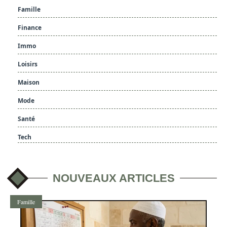
Famille
Finance
Immo
Loisirs
Maison
Mode
Santé
Tech
NOUVEAUX ARTICLES
Famille