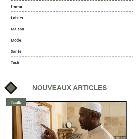
Immo
Loisirs
Maison
Mode
Santé
Tech
NOUVEAUX ARTICLES
Famille