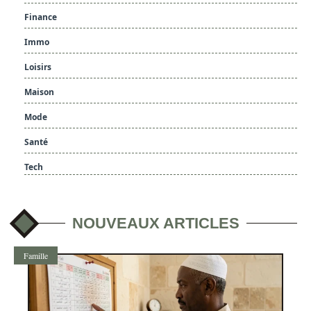
Finance
Immo
Loisirs
Maison
Mode
Santé
Tech
NOUVEAUX ARTICLES
Famille