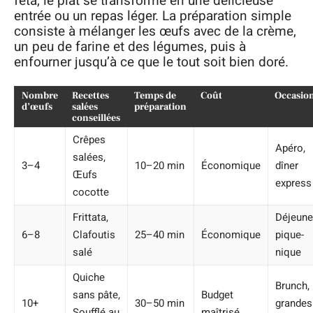
feta, le plat se transforme en une délicieuse
entrée ou un repas léger. La préparation simple
consiste à mélanger les œufs avec de la crème,
un peu de farine et des légumes, puis à
enfourner jusqu’à ce que le tout soit bien doré.
Nombre
Recettes
Temps de
Coût
Occasio
d’œufs
salées
préparation
conseillées
Crêpes
Apéro,
salées,
3–4
10–20 min
Économique
dîner
Œufs
express
cocotte
Frittata,
Déjeune
6–8
Clafoutis
25–40 min
Économique
pique-
salé
nique
Quiche
Brunch,
sans pâte,
Budget
10+
30–50 min
grandes
Soufflé au
maîtrisé