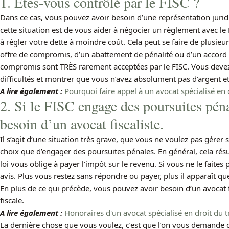
1. Êtes-vous contrôlé par le FISC ?
Dans ce cas, vous pouvez avoir besoin d’une représentation juridiq
cette situation est de vous aider à négocier un règlement avec le 
à régler votre dette à moindre coût. Cela peut se faire de plusie
offre de compromis, d’un abattement de pénalité ou d’un accord 
compromis sont TRÈS rarement acceptées par le FISC. Vous devez
difficultés et montrer que vous n’avez absolument pas d’argent et 
A lire également :
Pourquoi faire appel à un avocat spécialisé en d
2. Si le FISC engage des poursuites pén
besoin d’un avocat fiscaliste.
Il s’agit d’une situation très grave, que vous ne voulez pas gérer se
choix que d’engager des poursuites pénales. En général, cela résu
loi vous oblige à payer l’impôt sur le revenu. Si vous ne le fait
avis. Plus vous restez sans répondre ou payer, plus il apparaît q
En plus de ce qui précède, vous pouvez avoir besoin d’un avocat f
fiscale.
A lire également :
Honoraires d'un avocat spécialisé en droit du tra
La dernière chose que vous voulez, c’est que l’on vous demande 