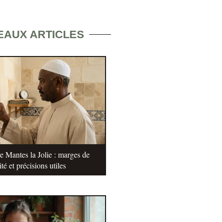
EAUX ARTICLES
e Mantes la Jolie : marges de
ité et précisions utiles