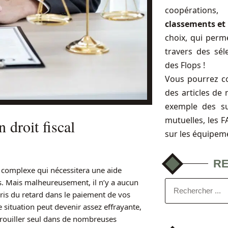
coopérations
classements et 
choix, qui perme
travers des sél
des Flops !
Vous pourrez c
des articles de 
exemple des s
mutuelles, les 
 droit fiscal
sur les équipem
R
e complexe qui nécessitera une aide
is. Mais malheureusement, il n’y a aucun
pris du retard dans le paiement de vos
e situation peut devenir assez effrayante,
brouiller seul dans de nombreuses