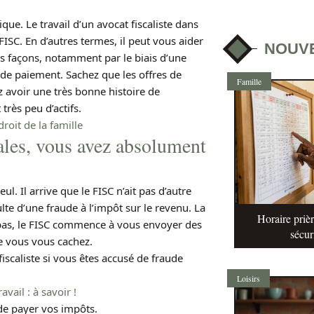
ue. Le travail d’un avocat fiscaliste dans
FISC. En d’autres termes, il peut vous aider
NOUV
urs façons, notamment par le biais d’une
de paiement. Sachez que les offres de
Famille
 avoir une très bonne histoire de
très peu d’actifs.
roit de la famille
ales, vous avez absolument
ul. Il arrive que le FISC n’ait pas d’autre
lte d’une fraude à l’impôt sur le revenu. La
Horaire prièr
es pas, le FISC commence à vous envoyer des
sécur
ue vous vous cachez.
iscaliste si vous êtes accusé de fraude
Loisirs
vail : à savoir !
de payer vos impôts.