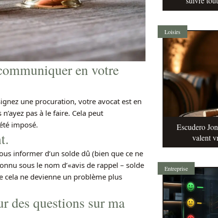
suivre tou
Loisirs
 communiquer en votre
 signez une procuration, votre avocat est en
ayez pas à le faire. Cela peut
 été imposé.
Escudero Jonq
t.
valent v
 vous informer d’un solde dû (bien que ce ne
connu sous le nom d’«avis de rappel – solde
Entreprise
ue cela ne devienne un problème plus
our des questions sur ma