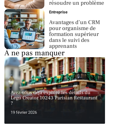
résoudre un problème
Entreprise
Avantages d’un CRM
pour organisme de
formation supérieur
dans le suivi des
apprenants
À ne pas manquer
Avez-vous déjà exploré les détails du
Lego Creator 10243 Parisian Restaurant
?
19 février 2026