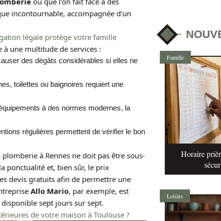
plomberie
ou que l’on fait face à des
nique incontournable, accompagnée d’un
NOUV
tion légale protège votre famille
te à une multitude de services :
Famille
causer des dégâts considérables si elles ne
es, toilettes ou baignoires requiert une
s équipements à des normes modernes, la
tions régulières permettent de vérifier le bon
Horaire prièr
la plomberie à Rennes ne doit pas être sous-
sécur
a ponctualité et, bien sûr, le prix
es devis gratuits afin de permettre une
ntreprise
Allo Mario
, par exemple, est
Loisirs
disponible sept jours sur sept.
xtérieures de votre maison à Toulouse ?