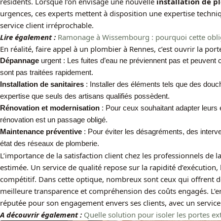
résidents. Lorsque l’on envisage une nouvelle
installation de 
urgences, ces experts mettent à disposition une expertise tech
service client irréprochable.
Lire également :
Ramonage à Wissembourg : pourquoi cette obliga
En réalité, faire appel à un plombier à Rennes, c’est ouvrir la por
Dépannage
urgent : Les fuites d’eau ne préviennent pas et peuvent 
sont pas traitées rapidement.
Installation de sanitaires
: Installer des éléments tels que des douch
expertise que seuls des artisans qualifiés possèdent.
Rénovation et modernisation
: Pour ceux souhaitant adapter leur
rénovation est un passage obligé.
Maintenance préventive
: Pour éviter les désagréments, des interven
état des réseaux de plomberie.
L’importance de la satisfaction client chez les professionnels de 
estimée. Un service de qualité repose sur la rapidité d’exécution, l
compétitif. Dans cette optique, nombreux sont ceux qui offrent d
meilleure transparence et compréhension des coûts engagés. L’e
réputée pour son engagement envers ses clients, avec un service 
A découvrir également :
Quelle solution pour isoler les portes e