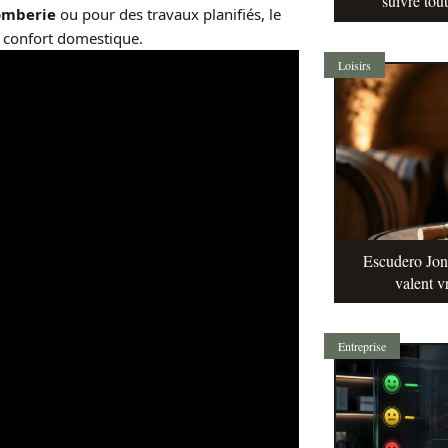
suivre tou
omberie
ou pour des travaux planifiés, le
e confort domestique.
Loisirs
Escudero Jonq
valent v
Entreprise