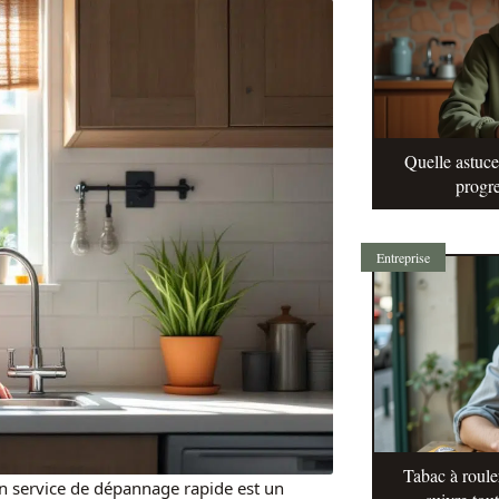
Quelle astuc
progre
Entreprise
Tabac à roule
n service de dépannage rapide est un