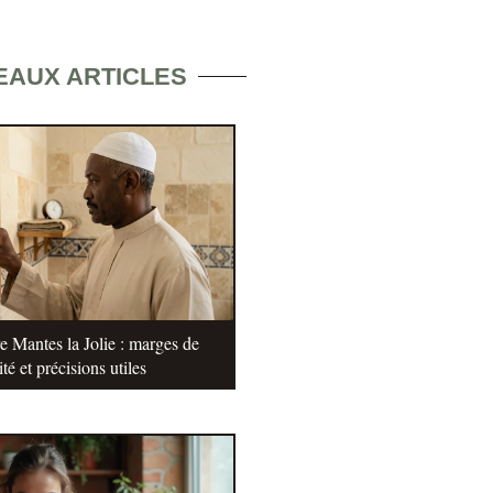
EAUX ARTICLES
e Mantes la Jolie : marges de
ité et précisions utiles