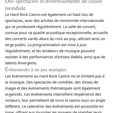
Des spectacles et divertissements de classe
mondiale
Le Hard Rock Casino est également un haut lieu de
spectacles, avec des artistes de renommée internationale
qui se produisent régulièrement. La salle de concert,
connue pour sa qualité acoustique exceptionnelle, accueille
des concerts variés allant du rock au pop, attirant ainsi un
large public. La programmation est mise à jour
régulièrement, et les amateurs de musique peuvent
assister à des performances d’artistes établis, ainsi que de
talents émergents.
Événements à ne pas manquer
Les événements au Hard Rock Casino ne se limitent pas à
la musique. Des spectacles de comédie, des shows de
magie et des événements thématiques sont également
organisés. Ces événements intensifient l’expérience des
visiteurs, leur permettant de vivre le casino sous un angle
différent. Le calendrier des événements est accessible en
ligne, offrant aux touristes les moyens de planifier leurs