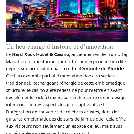
Un lieu chargé d’histoire et d’innovation
Le
Hard Rock Hotel & Casino
, anciennement le Trump Taj
Mahal, a été transformé pour offrir une expérience inédite
depuis son acquisition par la
tribu Séminole de Floride
.
C’est un exemple parfait d’innovation dans un secteur
traditionnel. Rechargeant l’énergie de cette emblématique
structure, le casino a été redessiné pour mettre en avant
des éléments rock à travers son architecture et son design
intérieur. L’un des aspects les plus captivants est
l’intégration de souvenirs de célèbres artistes, dont des
guitares emblématiques de stars de la musique. Cela offre
aux visiteurs non seulement un espace de jeu, mais aussi
un véritable musée vivant du rock n’ roll.