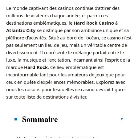
Le monde captivant des casinos continue d’attirer des
millions de visiteurs chaque année, et parmi ces
destinations emblématiques, le
Hard Rock Casino
à
Atlantic City
se distingue par son ambiance unique et sa
pléthore d’activités. Situé au bord de l’océan, ce casino n’est
pas seulement un lieu de jeu, mais un véritable centre de
divertissement. Il représente le mélange parfait entre le
luxe, la musique et l’excitation, incarnant ainsi l’esprit de la
marque
Hard Rock
. Ce lieu emblématique est
incontournable tant pour les amateurs de jeux que pour
ceux en quête d’expériences mémorables. Explorez avec
nous les raisons pour lesquelles ce casino devrait figurer
sur toute liste de destinations à visiter.
Sommaire