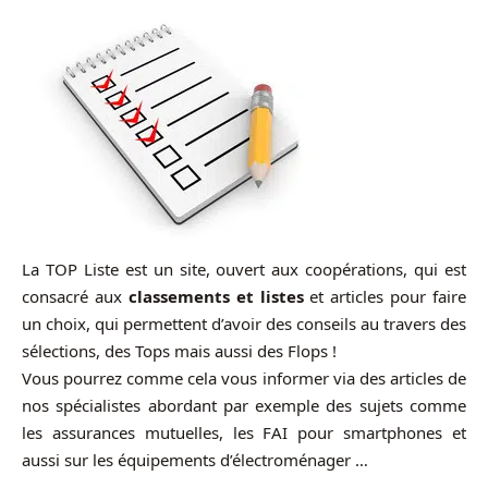
La TOP Liste est un site, ouvert aux coopérations, qui est
consacré aux
classements et listes
et articles pour faire
un choix, qui permettent d’avoir des conseils au travers des
sélections, des Tops mais aussi des Flops !
Vous pourrez comme cela vous informer via des articles de
nos spécialistes abordant par exemple des sujets comme
les assurances mutuelles, les FAI pour smartphones et
aussi sur les équipements d’électroménager …