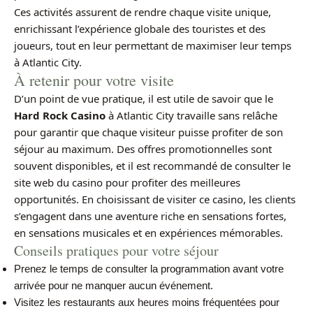
Ces activités assurent de rendre chaque visite unique,
enrichissant l’expérience globale des touristes et des
joueurs, tout en leur permettant de maximiser leur temps
à Atlantic City.
À retenir pour votre visite
D’un point de vue pratique, il est utile de savoir que le
Hard Rock Casino
à Atlantic City travaille sans relâche
pour garantir que chaque visiteur puisse profiter de son
séjour au maximum. Des offres promotionnelles sont
souvent disponibles, et il est recommandé de consulter le
site web du casino pour profiter des meilleures
opportunités. En choisissant de visiter ce casino, les clients
s’engagent dans une aventure riche en sensations fortes,
en sensations musicales et en expériences mémorables.
Conseils pratiques pour votre séjour
Prenez le temps de consulter la programmation avant votre
arrivée pour ne manquer aucun événement.
Visitez les restaurants aux heures moins fréquentées pour