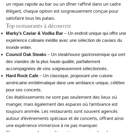
un repas rapide au bar ou un dîner raffiné dans un cadre
élégant, chaque option est soigneusement conçue pour
satisfaire tous les palais.
Top restaurants à découvrir
Marky’s Caviar & Vodka Bar
– Un endroit unique qui offre une
expérience culinaire inédite avec une sélection de caviars du
monde entier.
Council Oak Steaks
– Un steakhouse gastronomique qui sert
des viandes de la plus haute qualité, parfaitement
accompagnées de vins soigneusement sélectionnés.
Hard Rock Cafe
– Un classique, proposant une cuisine
américaine emblématique dans une ambiance unique, célèbre
pour ses concerts.
Ces établissements ne sont pas seulement des lieux où
manger, mais également des espaces où l’ambiance est
toujours animée. Les restaurants sont souvent agencés
autour d’événements spéciaux et de concerts, offrant ainsi
une expérience immersive à ne pas manquer.