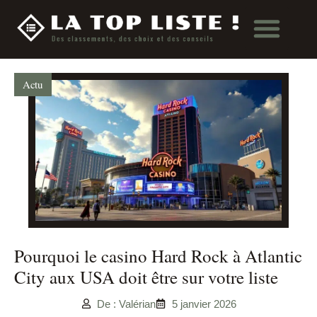
Actu
Pourquoi le casino Hard Rock à Atlantic
City aux USA doit être sur votre liste
De : Valérian
5 janvier 2026