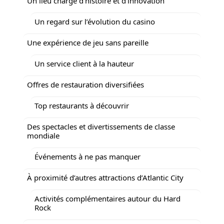
Un lieu chargé d’histoire et d’innovation
Un regard sur l’évolution du casino
Une expérience de jeu sans pareille
Un service client à la hauteur
Offres de restauration diversifiées
Top restaurants à découvrir
Des spectacles et divertissements de classe
mondiale
Événements à ne pas manquer
À proximité d’autres attractions d’Atlantic City
Activités complémentaires autour du Hard
Rock