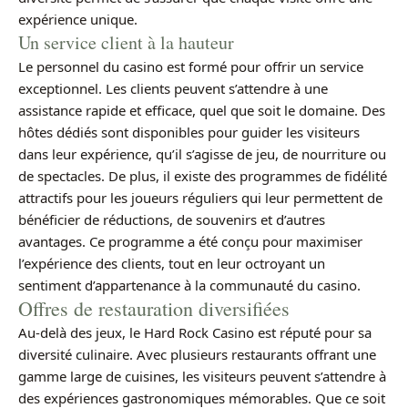
expérience unique.
Un service client à la hauteur
Le personnel du casino est formé pour offrir un service
exceptionnel. Les clients peuvent s’attendre à une
assistance rapide et efficace, quel que soit le domaine. Des
hôtes dédiés sont disponibles pour guider les visiteurs
dans leur expérience, qu’il s’agisse de jeu, de nourriture ou
de spectacles. De plus, il existe des programmes de fidélité
attractifs pour les joueurs réguliers qui leur permettent de
bénéficier de réductions, de souvenirs et d’autres
avantages. Ce programme a été conçu pour maximiser
l’expérience des clients, tout en leur octroyant un
sentiment d’appartenance à la communauté du casino.
Offres de restauration diversifiées
Au-delà des jeux, le Hard Rock Casino est réputé pour sa
diversité culinaire. Avec plusieurs restaurants offrant une
gamme large de cuisines, les visiteurs peuvent s’attendre à
des expériences gastronomiques mémorables. Que ce soit