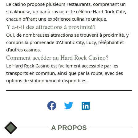
Le casino propose plusieurs restaurants, comprenant un
steakhouse, un bar à caviar, et le célèbre Hard Rock Cafe,
chacun offrant une expérience culinaire unique.
Y a-t-il des attractions à proximité?
Oui, de nombreuses attractions se trouvent à proximité, y
compris la promenade d’Atlantic City, Lucy, l’éléphant et
d’autres casinos.
Comment accéder au Hard Rock Casino?
Le Hard Rock Casino est facilement accessible par les
transports en commun, ainsi que par la route, avec des
options de stationnement disponibles.
A PROPOS