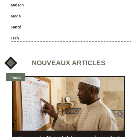
Maison
Mode
Santé
Tech
NOUVEAUX ARTICLES
Famille