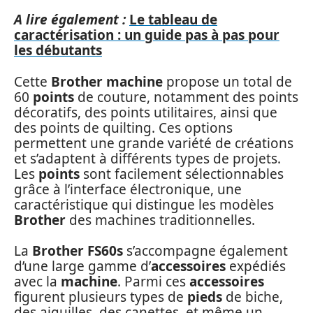
A lire également :
Le tableau de
caractérisation : un guide pas à pas pour
les débutants
Cette
Brother machine
propose un total de
60
points
de couture, notamment des points
décoratifs, des points utilitaires, ainsi que
des points de quilting. Ces options
permettent une grande variété de créations
et s’adaptent à différents types de projets.
Les
points
sont facilement sélectionnables
grâce à l’interface électronique, une
caractéristique qui distingue les modèles
Brother
des machines traditionnelles.
La
Brother FS60s
s’accompagne également
d’une large gamme d’
accessoires
expédiés
avec la
machine
. Parmi ces
accessoires
figurent plusieurs types de
pieds
de biche,
des aiguilles, des canettes, et même un