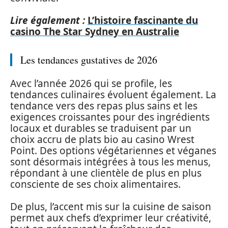
Lire également :
L’histoire fascinante du
casino The Star Sydney en Australie
Les tendances gustatives de 2026
Avec l’année 2026 qui se profile, les
tendances culinaires évoluent également. La
tendance vers des repas plus sains et les
exigences croissantes pour des ingrédients
locaux et durables se traduisent par un
choix accru de plats bio au casino Wrest
Point. Des options végétariennes et véganes
sont désormais intégrées à tous les menus,
répondant à une clientèle de plus en plus
consciente de ses choix alimentaires.
De plus, l’accent mis sur la cuisine de saison
permet aux chefs d’exprimer leur créativité,