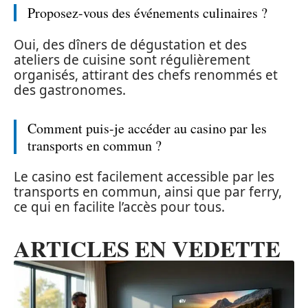
Proposez-vous des événements culinaires ?
Oui, des dîners de dégustation et des
ateliers de cuisine sont régulièrement
organisés, attirant des chefs renommés et
des gastronomes.
Comment puis-je accéder au casino par les
transports en commun ?
Le casino est facilement accessible par les
transports en commun, ainsi que par ferry,
ce qui en facilite l’accès pour tous.
ARTICLES EN VEDETTE