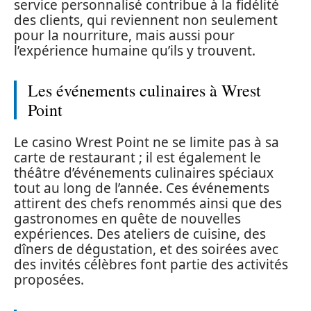
service personnalisé contribue à la fidélité
des clients, qui reviennent non seulement
pour la nourriture, mais aussi pour
l’expérience humaine qu’ils y trouvent.
Les événements culinaires à Wrest
Point
Le casino Wrest Point ne se limite pas à sa
carte de restaurant ; il est également le
théâtre d’événements culinaires spéciaux
tout au long de l’année. Ces événements
attirent des chefs renommés ainsi que des
gastronomes en quête de nouvelles
expériences. Des ateliers de cuisine, des
dîners de dégustation, et des soirées avec
des invités célèbres font partie des activités
proposées.