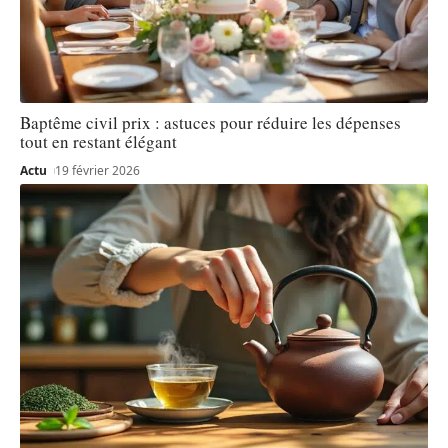
Baptême civil prix : astuces pour réduire les dépenses
tout en restant élégant
Actu
19 février 2026