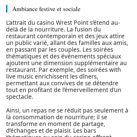
Ambiance festive et sociale
L’attrait du casino Wrest Point s’étend au-
delà de la nourriture. La fusion du
restaurant contemporain et des jeux attire
un public varié, allant des familles aux amis,
en passant par les couples. Les soirées
thématiques et des événements spéciaux
ajoutent une dimension supplémentaire au
restaurant. Par exemple, des soirées with
live music enrichissent les dîners,
permettant aux convives de se détendre
tout en profitant de l’émerveillement d’un
spectacle.
Ainsi, un repas ne se réduit pas seulement à
la consommation de nourriture; il se
transforme en moment de partage,
d’échanges et de plaisir. Les bars