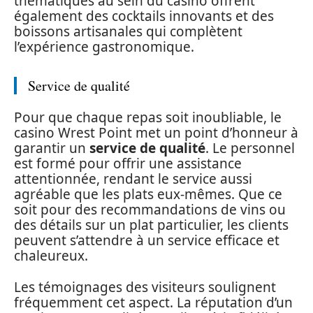
thématiques au sein du casino offrent
également des cocktails innovants et des
boissons artisanales qui complètent
l’expérience gastronomique.
Service de qualité
Pour que chaque repas soit inoubliable, le
casino Wrest Point met un point d’honneur à
garantir un
service de qualité
. Le personnel
est formé pour offrir une assistance
attentionnée, rendant le service aussi
agréable que les plats eux-mêmes. Que ce
soit pour des recommandations de vins ou
des détails sur un plat particulier, les clients
peuvent s’attendre à un service efficace et
chaleureux.
Les témoignages des visiteurs soulignent
fréquemment cet aspect. La réputation d’un