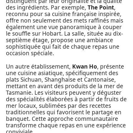
distinguent par leur originalité et la qualité
des ingrédients. Par exemple,
The Point
,
reconnu pour sa cuisine française inspirée,
offre non seulement des mets raffinés mais
également une vue panoramique à couper
le souffle sur Hobart. La salle, située au dix-
septième étage, propose une ambiance
sophistiquée qui fait de chaque repas une
occasion spéciale.
Un autre établissement,
Kwan Ho
, présente
une cuisine asiatique, spécifiquement des
plats Sichuan, Shanghaïse et Cantonaise,
mettant en avant des produits de la mer de
Tasmanie. Les visiteurs peuvent y déguster
des spécialités élaborées à partir de fruits de
mer locaux, sublimées par des recettes
traditionnelles qui favorisent le partage en
banquet. Cette approche communautaire
transforme chaque repas en une expérience
conviviale.