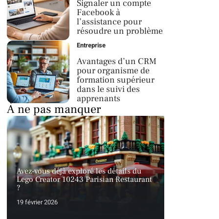
Signaler un compte
Facebook à
l’assistance pour
résoudre un problème
Entreprise
Avantages d’un CRM
pour organisme de
formation supérieur
dans le suivi des
apprenants
À ne pas manquer
Avez-vous déjà exploré les détails du
Lego Creator 10243 Parisian Restaurant
?
19 février 2026