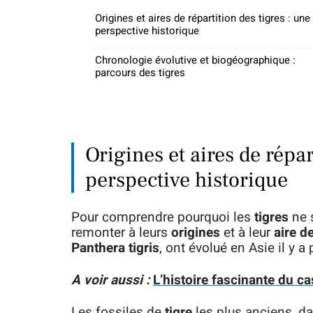
Origines et aires de répartition des tigres : une
perspective historique
Chronologie évolutive et biogéographique :
parcours des tigres
Origines et aires de répar
perspective historique
Pour comprendre pourquoi les
tigres
ne s
remonter à leurs
origines
et à leur
aire de
Panthera tigris
, ont évolué en Asie il y a
A voir aussi :
L’histoire fascinante du c
Les fossiles de
tigre
les plus anciens, da