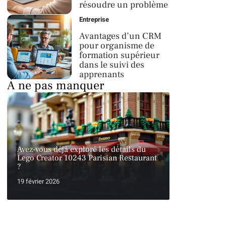
résoudre un problème
Entreprise
Avantages d’un CRM
pour organisme de
formation supérieur
dans le suivi des
apprenants
À ne pas manquer
Avez-vous déjà exploré les détails du
Lego Creator 10243 Parisian Restaurant
?
19 février 2026