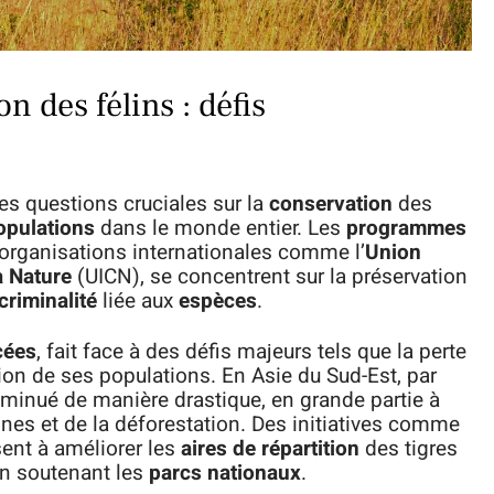
n des félins : défis
es questions cruciales sur la
conservation
des
opulations
dans le monde entier. Les
programmes
organisations internationales comme l’
Union
a Nature
(UICN), se concentrent sur la préservation
criminalité
liée aux
espèces
.
cées
, fait face à des défis majeurs tels que la perte
ion de ses populations. En Asie du Sud-Est, par
iminué de manière drastique, en grande partie à
nes et de la déforestation. Des initiatives comme
ent à améliorer les
aires de répartition
des tigres
en soutenant les
parcs nationaux
.