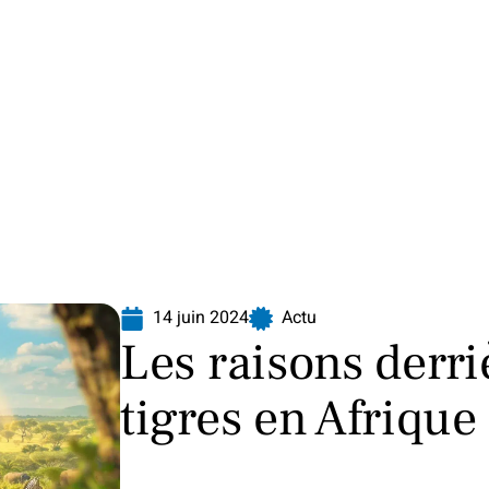
Finance
Immo
Loisirs
Maison
14 juin 2024
Actu
Les raisons derri
tigres en Afrique