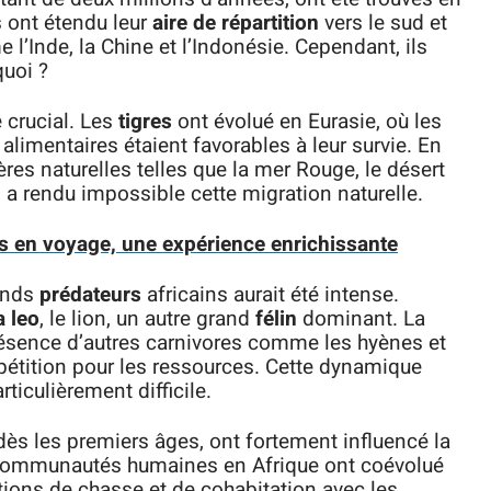
es ont étendu leur
aire de répartition
vers le sud et
 l’Inde, la Chine et l’Indonésie. Cependant, ils
quoi ?
 crucial. Les
tigres
ont évolué en Eurasie, où les
alimentaires étaient favorables à leur survie. En
ères naturelles telles que la mer Rouge, le désert
a rendu impossible cette migration naturelle.
ais en voyage, une expérience enrichissante
rands
prédateurs
africains aurait été intense.
 leo
, le lion, un autre grand
félin
dominant. La
présence d’autres carnivores comme les hyènes et
pétition pour les ressources. Cette dynamique
ticulièrement difficile.
 les premiers âges, ont fortement influencé la
 communautés humaines en Afrique ont coévolué
ations de chasse et de cohabitation avec les