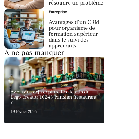
résoudre un problème
Entreprise
Avantages d’un CRM
pour organisme de
formation supérieur
dans le suivi des
apprenants
À ne pas manquer
Avez-vous déjà exploré les détails du
Lego Creator 10243 Parisian Restaurant
?
19 février 2026