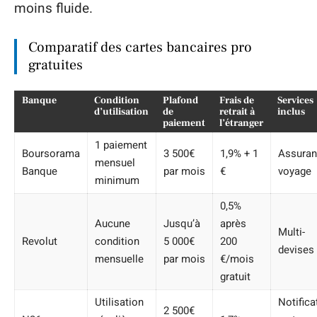
moins fluide.
Comparatif des cartes bancaires pro
gratuites
Banque
Condition
Plafond
Frais de
Services
d’utilisation
de
retrait à
inclus
paiement
l’étranger
1 paiement
Boursorama
3 500€
1,9% + 1
Assura
mensuel
Banque
par mois
€
voyage
minimum
0,5%
Aucune
Jusqu’à
après
Multi-
Revolut
condition
5 000€
200
devises
mensuelle
par mois
€/mois
gratuit
Utilisation
Notifica
2 500€