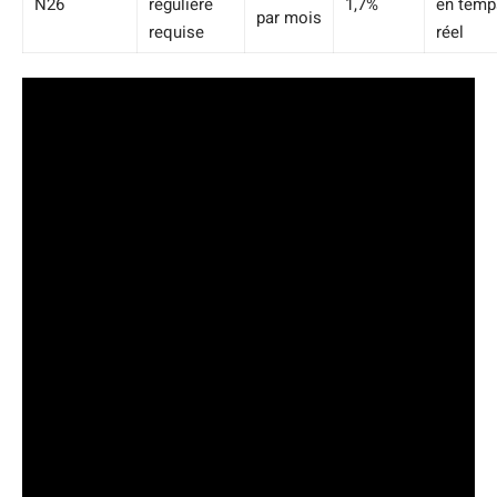
N26
régulière
1,7%
en temp
par mois
requise
réel