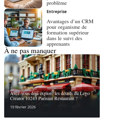
problème
Entreprise
Avantages d’un CRM
pour organisme de
formation supérieur
dans le suivi des
apprenants
À ne pas manquer
Avez-vous déjà exploré les détails du Lego
Creator 10243 Parisian Restaurant ?
19 février 2026