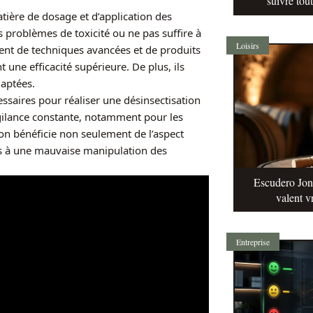
suivre tou
ière de dosage et d’application des
 problèmes de toxicité ou ne pas suffire à
Loisirs
sent de techniques avancées et de produits
 une efficacité supérieure. De plus, ils
daptées.
cessaires pour réaliser une désinsectisation
ilance constante, notamment pour les
 on bénéficie non seulement de l’aspect
liés à une mauvaise manipulation des
Escudero Jonq
valent v
Entreprise