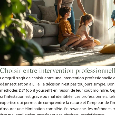
Choisir entre intervention professionnel
Lorsqu’il s’agit de choisir entre une intervention professionnelle 
désinsectisation à Lille, la décision n’est pas toujours simple. 
méthodes DIY (do it yourself) en raison de leur coût moindre. Ce
si l’infestation est grave ou mal identifiée. Les professionnels, te
expertise qui permet de comprendre la nature et l’ampleur de l’inf
d’assurer une élimination complète. En revanche, les méthodes
être mal appliquées, entraînant des résultats insatisfaisants.