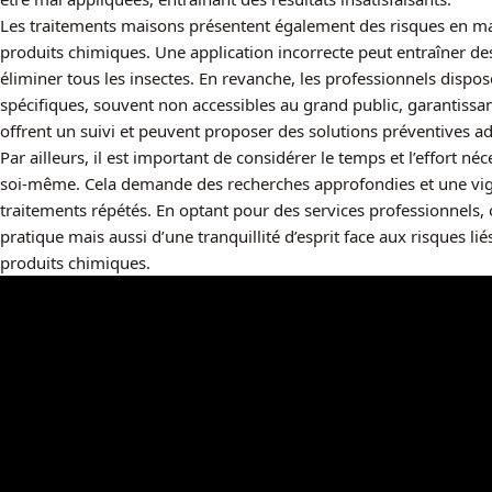
Les traitements maisons présentent également des risques en mat
produits chimiques. Une application incorrecte peut entraîner des
éliminer tous les insectes. En revanche, les professionnels dispo
spécifiques, souvent non accessibles au grand public, garantissant
offrent un suivi et peuvent proposer des solutions préventives a
Par ailleurs, il est important de considérer le temps et l’effort né
soi-même. Cela demande des recherches approfondies et une vig
traitements répétés. En optant pour des services professionnels,
pratique mais aussi d’une tranquillité d’esprit face aux risques 
produits chimiques.