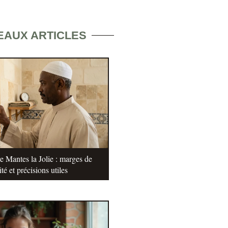
EAUX ARTICLES
e Mantes la Jolie : marges de
ité et précisions utiles