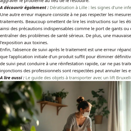
aggraver le problème au lieu de le résoudre.
A découvrir également :
Dératisation à Lille : les signes d’une in
Une autre erreur majeure consiste à ne pas respecter les mesures 
traitements. Beaucoup omettent de lire les instructions sur les é
ainsi des précautions indispensables comme le port de gants ou
entraîner des problèmes de santé sérieux. De plus, une mauvaise 
l’exposition aux toxines.
Enfin, l’absence de suivi après le traitement est une erreur ré
que l’application initiale d’un produit suffit pour éliminer défin
de suivi peut conduire à une réinfestation rapide, car ne pas trait
injonctions des professionnels sont respectées peut annuler les ef
A lire aussi :
Le guide des objets à transporter avec un lift Brux