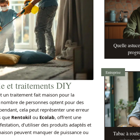
Quelle astuc
progre
Entreprise
le et traitements DIY
et un traitement fait maison pour la
Bon nombre de personnes optent pour des
pendant, cela peut représenter une erreur
ls que
Rentokil
ou
Ecolab
, offrent une
estation, d’utiliser des produits adaptés et
 maison peuvent manquer de puissance ou
Tabac à roule