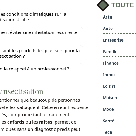
TOUTE
es conditions climatiques sur la
Actu
isation à Lille
Auto
nt éviter une infestation récurrente
Entreprise
 sont les produits les plus sûrs pour la
Famille
sectisation ?
Finance
 faire appel à un professionnel ?
Immo
Loisirs
insectisation
Maison
de mentionner que beaucoup de personnes
l elles s’attaquent. Cette erreur fréquente
Mode
riés, compromettant le traitement.
Santé
 les
cafards
ou les
mites
, permet de
himiques sans un diagnostic précis peut
Tech