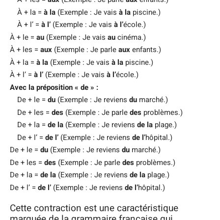
À + la =
à la
(Exemple : Je vais
à la
piscine.)
À + l’ =
à l’
(Exemple : Je vais
à l’
école.)
À + le =
au
(Exemple : Je vais
au
cinéma.)
À + les =
aux
(Exemple : Je parle
aux
enfants.)
À + la =
à la
(Exemple : Je vais
à la
piscine.)
À + l’ =
à l’
(Exemple : Je vais
à l’
école.)
Avec la préposition « de » :
De + le =
du
(Exemple : Je reviens
du
marché.)
De + les =
des
(Exemple : Je parle
des
problèmes.)
De + la =
de la
(Exemple : Je reviens
de la
plage.)
De + l’ =
de l’
(Exemple : Je reviens
de l’
hôpital.)
De + le =
du
(Exemple : Je reviens
du
marché.)
De + les =
des
(Exemple : Je parle
des
problèmes.)
De + la =
de la
(Exemple : Je reviens
de la
plage.)
De + l’ =
de l’
(Exemple : Je reviens
de l’
hôpital.)
Cette contraction est une caractéristique
marquée de la grammaire française qui