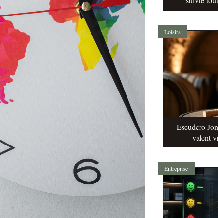
suivre tou
Loisirs
Escudero Jonq
valent v
Entreprise