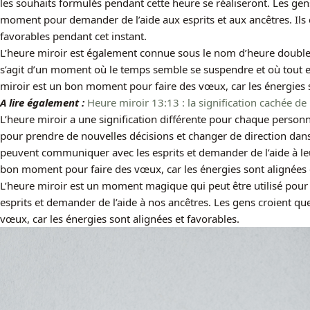
les souhaits formulés pendant cette heure se réaliseront. Les ge
moment pour demander de l’aide aux esprits et aux ancêtres. Ils c
favorables pendant cet instant.
L’heure miroir est également connue sous le nom d’heure double o
s’agit d’un moment où le temps semble se suspendre et où tout es
miroir est un bon moment pour faire des vœux, car les énergies s
A lire également :
Heure miroir 13:13 : la signification cachée d
L’heure miroir a une signification différente pour chaque person
pour prendre de nouvelles décisions et changer de direction dans la
peuvent communiquer avec les esprits et demander de l’aide à leu
bon moment pour faire des vœux, car les énergies sont alignées 
L’heure miroir est un moment magique qui peut être utilisé pou
esprits et demander de l’aide à nos ancêtres. Les gens croient q
vœux, car les énergies sont alignées et favorables.