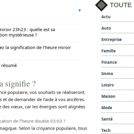
TOUTE
Actu
Auto
miroir 23h23 : quelle est sa
ation mystérieuse ?
Entreprise
z la signification de l’heure miroir
Famille
Finance
n résumé
Immo
 signifie ?
Loisirs
e populaire, vos souhaits se réaliseront.
Maison
s et de demander de l’aide à vos ancêtres.
 des vœux, car les énergies sont alignées
Mode
Santé
ication de l'heure double 03:03 ?
agique. Selon la croyance populaire, tous
Tech