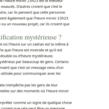
e l’heure miroir 23h23 est le meilleur
xaucés. D’autres croient que c’est le
e, car ils pensent que cette personne
isent également que l’heure miroir 23h23
ou un nouveau projet, car ils croient que
nification mystérieuse ?
nt où l’heure sur un cadran est la même à
e que l’heure est inversée et qu’il est
 double ou d’heure mystérieuse.
térieux par beaucoup de gens. Certains
pensent que c’est un message venu d’un
e utilisée pour communiquer avec les
cela n’empêche pas les gens de leur
nnelles sur des moments où l’heure miroir
interpréter comme un signe de quelque chose
 croient que cela peut être un message