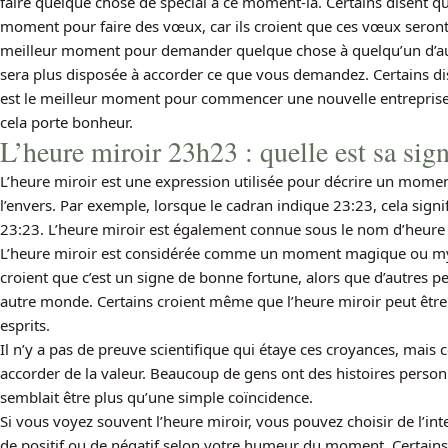
faire quelque chose de spécial à ce moment-là. Certains disent qu
moment pour faire des vœux, car ils croient que ces vœux seront e
meilleur moment pour demander quelque chose à quelqu’un d’autr
sera plus disposée à accorder ce que vous demandez. Certains d
est le meilleur moment pour commencer une nouvelle entreprise 
cela porte bonheur.
L’heure miroir 23h23 : quelle est sa sig
L’heure miroir est une expression utilisée pour décrire un mome
l’envers. Par exemple, lorsque le cadran indique 23:23, cela signifi
23:23. L’heure miroir est également connue sous le nom d’heure
L’heure miroir est considérée comme un moment magique ou mys
croient que c’est un signe de bonne fortune, alors que d’autres 
autre monde. Certains croient même que l’heure miroir peut êtr
esprits.
Il n’y a pas de preuve scientifique qui étaye ces croyances, mais 
accorder de la valeur. Beaucoup de gens ont des histoires perso
semblait être plus qu’une simple coïncidence.
Si vous voyez souvent l’heure miroir, vous pouvez choisir de l’
de positif ou de négatif selon votre humeur du moment. Certains