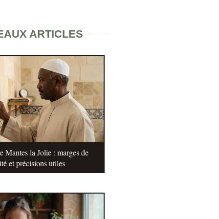
EAUX ARTICLES
e Mantes la Jolie : marges de
ité et précisions utiles