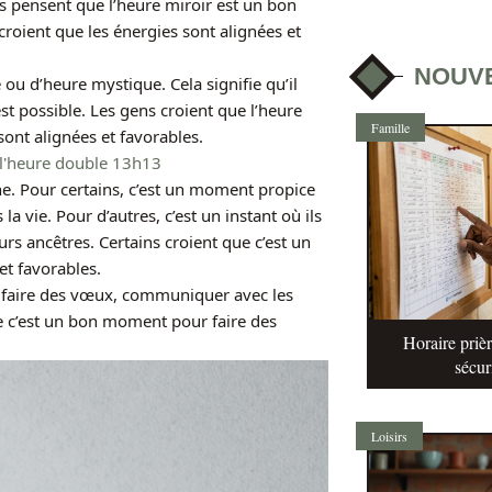
ns pensent que l’heure miroir est un bon
roient que les énergies sont alignées et
NOUV
u d’heure mystique. Cela signifie qu’il
t possible. Les gens croient que l’heure
Famille
ont alignées et favorables.
e l'heure double 13h13
ne. Pour certains, c’est un moment propice
 vie. Pour d’autres, c’est un instant où ils
rs ancêtres. Certains croient que c’est un
et favorables.
r faire des vœux, communiquer avec les
ue c’est un bon moment pour faire des
Horaire prièr
sécur
Loisirs