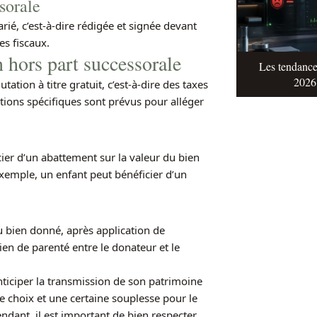
sorale
rié, c’est-à-dire rédigée et signée devant
es fiscaux.
 hors part successorale
Les tendance
2026 
tion à titre gratuit, c’est-à-dire des taxes
ations spécifiques sont prévus pour alléger
cier d’un abattement sur la valeur du bien
exemple, un enfant peut bénéficier d’un
du bien donné, après application de
ien de parenté entre le donateur et le
nticiper la transmission de son patrimoine
 de choix et une certaine souplesse pour le
ndant, il est important de bien respecter