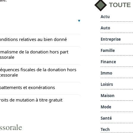
TOUTE
Actu
Auto
onditions relatives au bien donné
Entreprise
Famille
rmalisme de la donation hors part
ssorale
Finance
équences fiscales de la donation hors
Immo
cessorale
Loisirs
battements et exonérations
Maison
roits de mutation à titre gratuit
Mode
Santé
ssorale
Tech