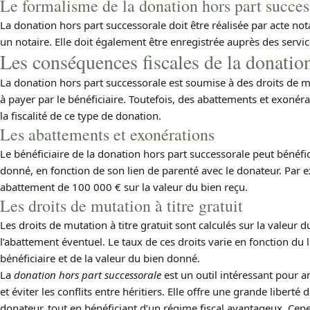
Le formalisme de la donation hors part succes
La donation hors part successorale doit être réalisée par acte nota
un notaire. Elle doit également être enregistrée auprès des servic
Les conséquences fiscales de la donation
La donation hors part successorale est soumise à des droits de muta
à payer par le bénéficiaire. Toutefois, des abattements et exonér
la fiscalité de ce type de donation.
Les abattements et exonérations
Le bénéficiaire de la donation hors part successorale peut bénéfi
donné, en fonction de son lien de parenté avec le donateur. Par 
abattement de 100 000 € sur la valeur du bien reçu.
Les droits de mutation à titre gratuit
Les droits de mutation à titre gratuit sont calculés sur la valeur 
l’abattement éventuel. Le taux de ces droits varie en fonction du l
bénéficiaire et de la valeur du bien donné.
La
donation hors part successorale
est un outil intéressant pour a
et éviter les conflits entre héritiers. Elle offre une grande liberté
donateur, tout en bénéficiant d’un régime fiscal avantageux. Cepe