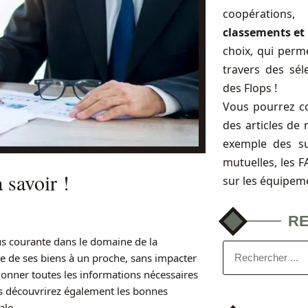
coopérations
classements et 
choix, qui perme
travers des sél
des Flops !
Vous pourrez c
des articles de 
exemple des s
mutuelles, les 
 savoir !
sur les équipem
R
us courante dans le domaine de la
e de ses biens à un proche, sans impacter
s donner toutes les informations nécessaires
s découvrirez également les bonnes
ale.