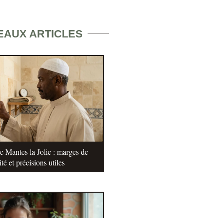
EAUX ARTICLES
e Mantes la Jolie : marges de
ité et précisions utiles