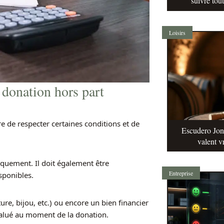
suivre tou
Loisirs
 donation hors part
re de respecter certaines conditions et de
Escudero Jonq
valent v
iquement. Il doit également être
Entreprise
sponibles.
re, bijou, etc.) ou encore un bien financier
t évalué au moment de la donation.