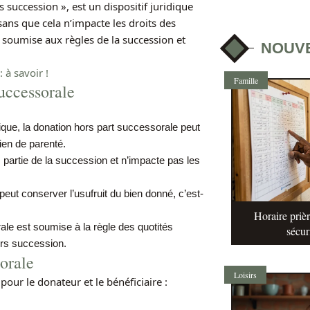
 succession », est un dispositif juridique
ans que cela n’impacte les droits des
st soumise aux règles de la succession et
NOUV
 à savoir !
Famille
successorale
ique, la donation hors part successorale peut
lien de parenté.
s partie de la succession et n’impacte pas les
peut conserver l’usufruit du bien donné, c’est-
Horaire prièr
ale est soumise à la règle des quotités
sécur
ors succession.
sorale
Loisirs
our le donateur et le bénéficiaire :