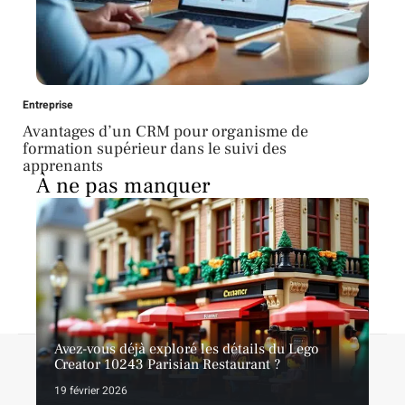
Entreprise
Avantages d’un CRM pour organisme de
formation supérieur dans le suivi des
apprenants
À ne pas manquer
Avez-vous déjà exploré les détails du Lego
Contact
Mentions légales
Sitemap
Creator 10243 Parisian Restaurant ?
© 2026 | latopliste.com
19 février 2026