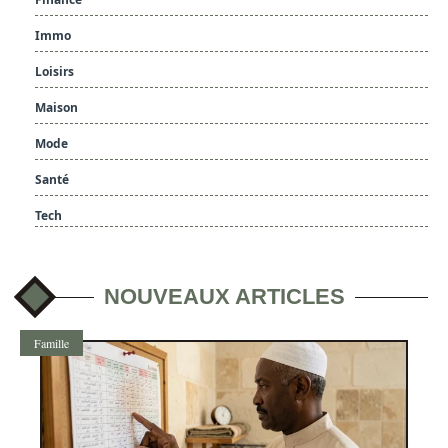
Immo
Loisirs
Maison
Mode
Santé
Tech
NOUVEAUX ARTICLES
Famille