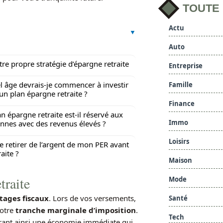
TOUTE
Actu
Auto
tre propre stratégie d’épargne retraite
Entreprise
l âge devrais-je commencer à investir
Famille
un plan épargne retraite ?
Finance
an épargne retraite est-il réservé aux
Immo
nnes avec des revenus élevés ?
Loisirs
je retirer de l’argent de mon PER avant
raite ?
Maison
traite
Mode
tages fiscaux
. Lors de vos versements,
Santé
votre
tranche marginale d’imposition
.
Tech
frant ainsi une économie immédiate qui