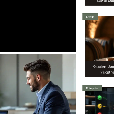
suivre tou
Loisirs
Escudero Jonq
valent v
Entreprise