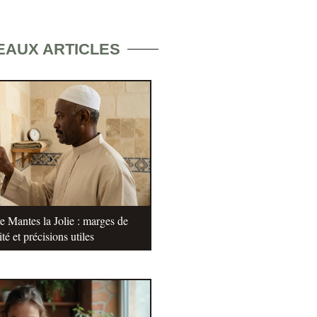
EAUX ARTICLES
e Mantes la Jolie : marges de
ité et précisions utiles