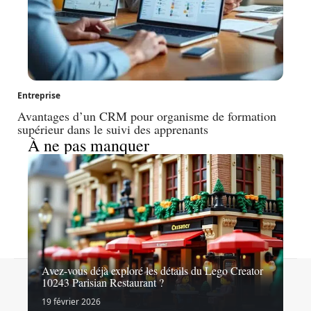
Entreprise
Avantages d’un CRM pour organisme de formation
supérieur dans le suivi des apprenants
À ne pas manquer
Avez-vous déjà exploré les détails du Lego Creator
Contact
Mentions légales
Sitemap
10243 Parisian Restaurant ?
© 2026 | latopliste.com
19 février 2026