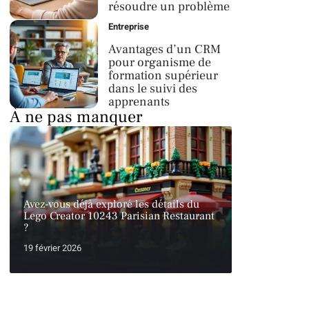
résoudre un problème
Entreprise
Avantages d’un CRM
pour organisme de
formation supérieur
dans le suivi des
apprenants
À ne pas manquer
Avez-vous déjà exploré les détails du
Lego Creator 10243 Parisian Restaurant
?
19 février 2026