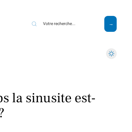
Mode
Santé
Tech
 la sinusite est-
?