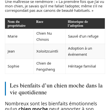
Une maîtresse se remémore : « La première fois que j’ai vu
mon chien, je savais qu’il me fallait l’adopter, même s’il ne
correspondait pas aux canons de beauté habituels. »
Nom du
Race
Historique de
propriétaire
l’adoption
Chien Nu
Marie
Sauvé d’un refuge
Chinois
Adoption à un
Jean
Xoloitzcuintli
événement
Chien de
Sophie
Héritage familial
Fengsheng
Les bienfaits d’un chien moche dans la
vie quotidienne
Nombreux sont les bienfaits émotionnels
qu’un
chien moche
peut apporter à son