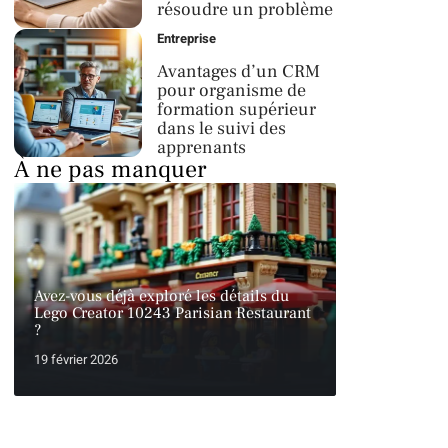
résoudre un problème
Entreprise
Avantages d’un CRM
pour organisme de
formation supérieur
dans le suivi des
apprenants
À ne pas manquer
Avez-vous déjà exploré les détails du
Lego Creator 10243 Parisian Restaurant
?
19 février 2026