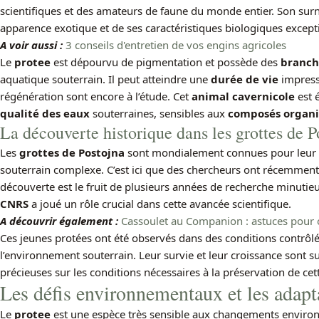
scientifiques et des amateurs de faune du monde entier. Son su
apparence exotique et de ses caractéristiques biologiques except
A voir aussi :
3 conseils d'entretien de vos engins agricoles
Le
protee
est dépourvu de pigmentation et possède des
branch
aquatique souterrain. Il peut atteindre une
durée de vie
impressi
régénération sont encore à l’étude. Cet
animal cavernicole
est 
qualité des eaux
souterraines, sensibles aux
composés organ
La découverte historique dans les grottes de P
Les
grottes de Postojna
sont mondialement connues pour leur b
souterrain complexe. C’est ici que des chercheurs ont récemment
découverte est le fruit de plusieurs années de recherche minutieu
CNRS
a joué un rôle crucial dans cette avancée scientifique.
A découvrir également :
Cassoulet au Companion : astuces pour 
Ces jeunes protées ont été observés dans des conditions contrôl
l’environnement souterrain. Leur survie et leur croissance sont su
précieuses sur les conditions nécessaires à la préservation de cet
Les défis environnementaux et les adapt
Le
protee
est une espèce très sensible aux changements envir