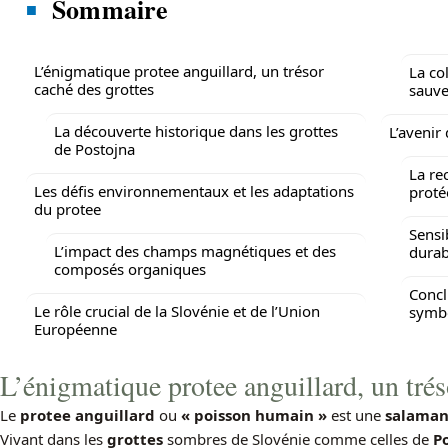
Sommaire
L’énigmatique protee anguillard, un trésor
La co
caché des grottes
sauve
La découverte historique dans les grottes
L’avenir
de Postojna
La re
Les défis environnementaux et les adaptations
proté
du protee
Sensi
L’impact des champs magnétiques et des
durab
composés organiques
Concl
Le rôle crucial de la Slovénie et de l’Union
symbo
Européenne
L’énigmatique protee anguillard, un trés
Le
protee anguillard
ou
« poisson humain »
est une
salaman
Vivant dans les
grottes
sombres de Slovénie comme celles de
P