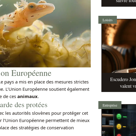
suivre tou
Loisirs
Union Européenne
Escudero Jonq
Le pays a mis en place des mesures strictes
valent v
que. L’Union Européenne soutient également
ie de ces
animaux
.
garde des protées
Entreprise
c les autorités slovènes pour protéger cet
r l’Union Européenne permettent de mieux
lace des stratégies de conservation