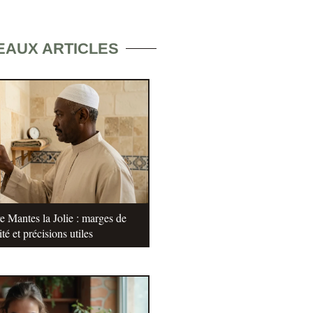
EAUX ARTICLES
e Mantes la Jolie : marges de
ité et précisions utiles