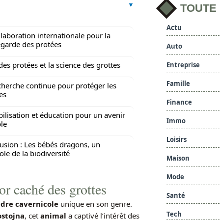
TOUTE
Actu
llaboration internationale pour la
garde des protées
Auto
 des protées et la science des grottes
Entreprise
Famille
cherche continue pour protéger les
es
Finance
bilisation et éducation pour un avenir
Immo
le
Loisirs
usion : Les bébés dragons, un
le de la biodiversité
Maison
Mode
or caché des grottes
Santé
dre cavernicole
unique en son genre.
Tech
ostojna
, cet
animal
a captivé l’intérêt des