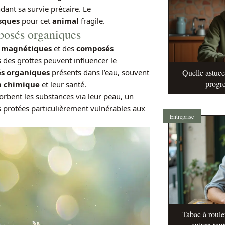
dant sa survie précaire. Le
sques
pour cet
animal
fragile.
posés organiques
 magnétiques
et des
composés
 des grottes peuvent influencer le
s organiques
présents dans l’eau, souvent
Quelle astuc
progre
n chimique
et leur santé.
rbent les substances via leur peau, un
s protées particulièrement vulnérables aux
Entreprise
Tabac à roule