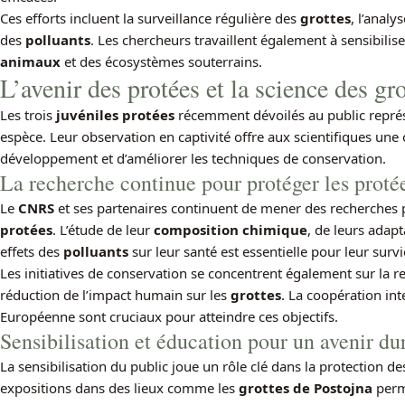
Ces efforts incluent la surveillance régulière des
grottes
, l’analy
des
polluants
. Les chercheurs travaillent également à sensibilise
animaux
et des écosystèmes souterrains.
L’avenir des protées et la science des gro
Les trois
juvéniles protées
récemment dévoilés au public représe
espèce. Leur observation en captivité offre aux scientifiques une
développement et d’améliorer les techniques de conservation.
La recherche continue pour protéger les proté
Le
CNRS
et ses partenaires continuent de mener des recherches
protées
. L’étude de leur
composition chimique
, de leurs adap
effets des
polluants
sur leur santé est essentielle pour leur survi
Les initiatives de conservation se concentrent également sur la re
réduction de l’impact humain sur les
grottes
. La coopération int
Européenne sont cruciaux pour atteindre ces objectifs.
Sensibilisation et éducation pour un avenir du
La sensibilisation du public joue un rôle clé dans la protection d
expositions dans des lieux comme les
grottes de Postojna
perm