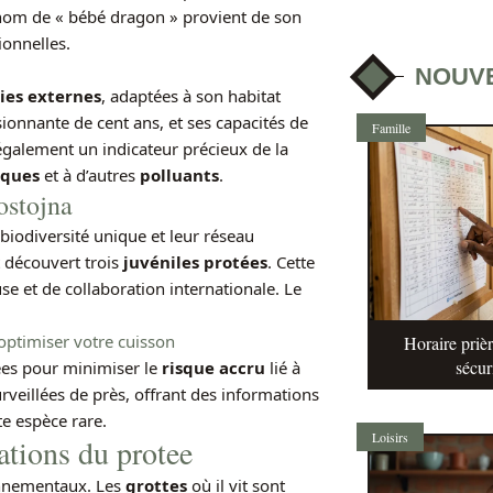
rnom de « bébé dragon » provient de son
ionnelles.
NOUV
ies externes
, adaptées à son habitat
onnante de cent ans, et ses capacités de
Famille
également un indicateur précieux de la
iques
et à d’autres
polluants
.
ostojna
iodiversité unique et leur réseau
 découvert trois
juvéniles protées
. Cette
se et de collaboration internationale. Le
optimiser votre cuisson
Horaire prièr
sécur
ées pour minimiser le
risque accru
lié à
rveillées de près, offrant des informations
te espèce rare.
Loisirs
ations du protee
onnementaux. Les
grottes
où il vit sont