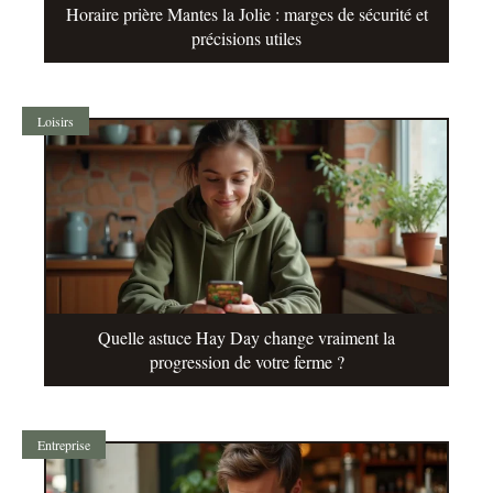
Horaire prière Mantes la Jolie : marges de sécurité et
précisions utiles
Loisirs
Quelle astuce Hay Day change vraiment la
progression de votre ferme ?
Entreprise