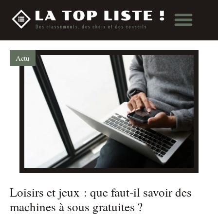
Actu
Loisirs et jeux : que faut-il savoir des
machines à sous gratuites ?