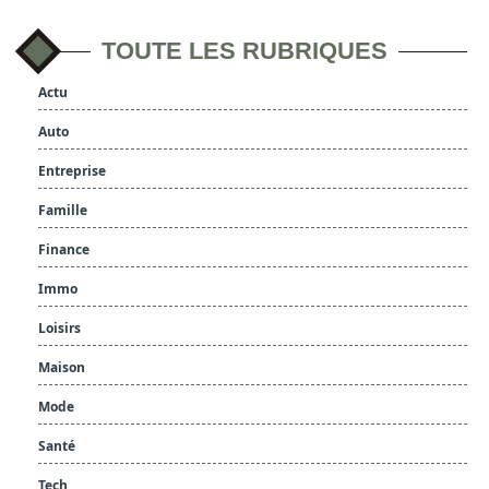
TOUTE LES RUBRIQUES
Actu
Auto
Entreprise
Famille
Finance
Immo
Loisirs
Maison
Mode
Santé
Tech