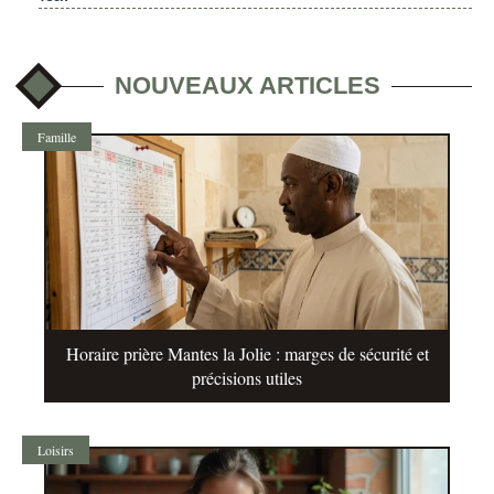
NOUVEAUX ARTICLES
Famille
Horaire prière Mantes la Jolie : marges de sécurité et
précisions utiles
Loisirs