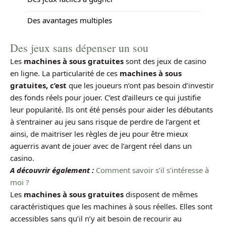
Des avantages multiples
Des jeux sans dépenser un sou
Les
machines à sous gratuites
sont des jeux de casino
en ligne. La particularité de ces
machines à sous
gratuites, c’est
que les joueurs n’ont pas besoin d’investir
des fonds réels pour jouer. C’est d’ailleurs ce qui justifie
leur popularité. Ils ont été pensés pour aider les débutants
à s’entrainer au jeu sans risque de perdre de l’argent et
ainsi, de maitriser les règles de jeu pour être mieux
aguerris avant de jouer avec de l’argent réel dans un
casino.
A découvrir également :
Comment savoir s’il s'intéresse à
moi ?
Les
machines à sous gratuites
disposent de mêmes
caractéristiques que les machines à sous réelles. Elles sont
accessibles sans qu’il n’y ait besoin de recourir au