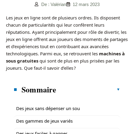
De : Valérian
12 mars 2023
Les jeux en ligne sont de plusieurs ordres. Ils disposent
chacun de particularités qui leur confèrent leurs
réputations. Ayant principalement pour rôle de divertir, les
jeux en ligne offrent aux joueurs des moments de partages
et d’expériences tout en contribuant aux avancées
technologiques. Parmi eux, se retrouvent les
machines à
sous gratuites
qui sont de plus en plus prisées par les
joueurs. Que faut-il savoir d’elles ?
Sommaire
Des jeux sans dépenser un sou
Des gammes de jeux variés
Des jeux faciles à gagner