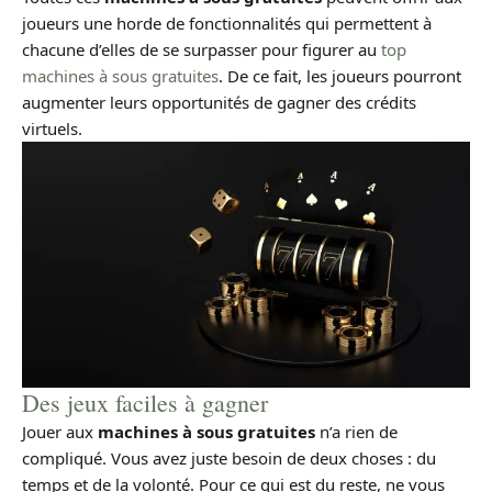
joueurs une horde de fonctionnalités qui permettent à
chacune d’elles de se surpasser pour figurer au
top
machines à sous gratuites
. De ce fait, les joueurs pourront
augmenter leurs opportunités de gagner des crédits
virtuels.
Des jeux faciles à gagner
Jouer aux
machines à sous gratuites
n’a rien de
compliqué. Vous avez juste besoin de deux choses : du
temps et de la volonté. Pour ce qui est du reste, ne vous