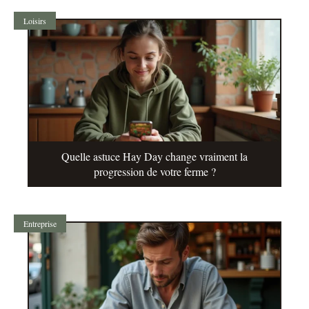
Loisirs
Quelle astuce Hay Day change vraiment la
progression de votre ferme ?
Entreprise