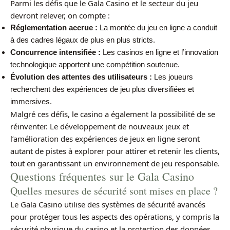
Parmi les défis que le Gala Casino et le secteur du jeu
devront relever, on compte :
Réglementation accrue :
La montée du jeu en ligne a conduit
à des cadres légaux de plus en plus stricts.
Concurrence intensifiée :
Les casinos en ligne et l’innovation
technologique apportent une compétition soutenue.
Évolution des attentes des utilisateurs :
Les joueurs
recherchent des expériences de jeu plus diversifiées et
immersives.
Malgré ces défis, le casino a également la possibilité de se
réinventer. Le développement de nouveaux jeux et
l’amélioration des expériences de jeux en ligne seront
autant de pistes à explorer pour attirer et retenir les clients,
tout en garantissant un environnement de jeu responsable.
Questions fréquentes sur le Gala Casino
Quelles mesures de sécurité sont mises en place ?
Le Gala Casino utilise des systèmes de sécurité avancés
pour protéger tous les aspects des opérations, y compris la
sécurité physique du casino et la protection des données