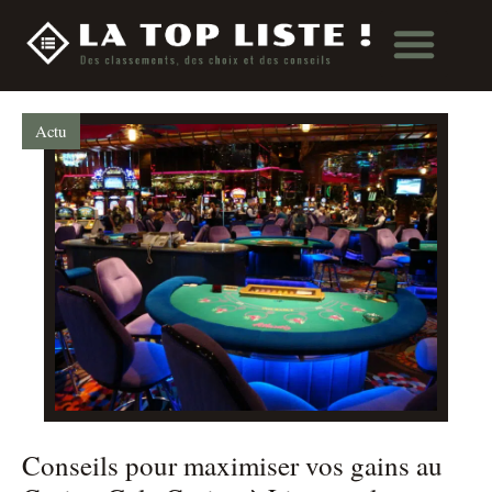
Actu
Conseils pour maximiser vos gains au