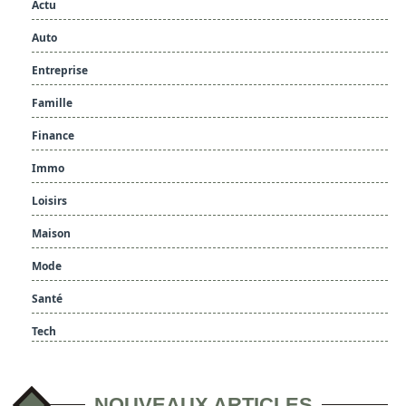
Actu
Auto
Entreprise
Famille
Finance
Immo
Loisirs
Maison
Mode
Santé
Tech
NOUVEAUX ARTICLES