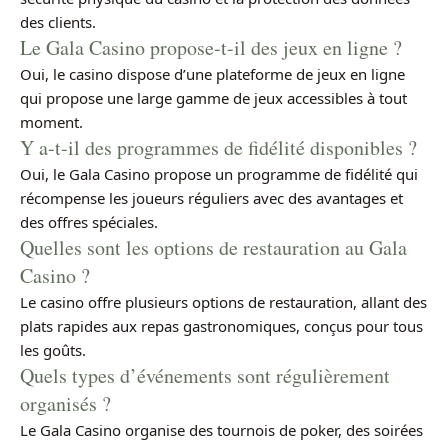
des clients.
Le Gala Casino propose-t-il des jeux en ligne ?
Oui, le casino dispose d’une plateforme de jeux en ligne
qui propose une large gamme de jeux accessibles à tout
moment.
Y a-t-il des programmes de fidélité disponibles ?
Oui, le Gala Casino propose un programme de fidélité qui
récompense les joueurs réguliers avec des avantages et
des offres spéciales.
Quelles sont les options de restauration au Gala
Casino ?
Le casino offre plusieurs options de restauration, allant des
plats rapides aux repas gastronomiques, conçus pour tous
les goûts.
Quels types d’événements sont régulièrement
organisés ?
Le Gala Casino organise des tournois de poker, des soirées