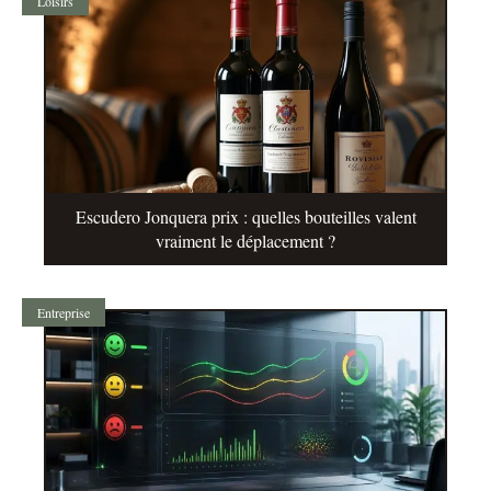
Loisirs
Escudero Jonquera prix : quelles bouteilles valent
vraiment le déplacement ?
Entreprise