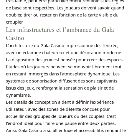
très faible, peut être particulièrement rentable si les règles
de base sont respectées. Les joueurs doivent savoir quand
doubler, tirer ou rester en fonction de la carte visible du
croupier.
Les infrastructures et l’ambiance du Gala
Casino
L’architecture du Gala Casino impressionne dès l’entrée,
avec un éclairage chaleureux et une décoration moderne.
La disposition des jeux est pensée pour créer des espaces
fluides où les joueurs peuvent se mouvoir librement tout
en restant immergés dans l’atmosphère dynamique. Les
systèmes de sonorisation diffusent des sons captivants
issus des jeux, renforçant la sensation de plaisir et de
dynamisme.
Les détails de conception aident à définir l’expérience
utilisateur, avec des zones de détente conçues pour
accueillir des groupes de joueurs ou des couples. C’est
l’endroit idéal pour faire une pause entre deux parties.
Ainsi, Gala Casino a su allier luxe et accessibilité, rendant le