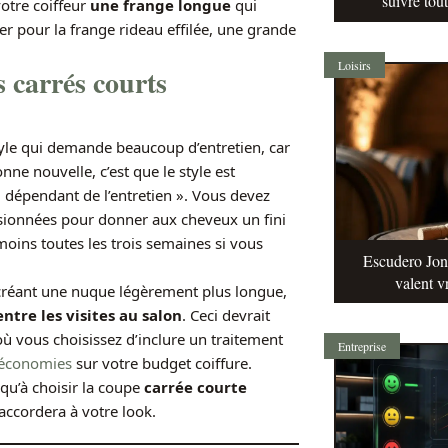
suivre tou
otre coiffeur
une frange longue
qui
er pour la frange rideau effilée, une grande
Loisirs
s carrés courts
yle qui demande beaucoup d’entretien, car
ne nouvelle, c’est que le style est
« dépendant de l’entretien ». Vous devez
sionnées pour donner aux cheveux un fini
 moins toutes les trois semaines si vous
Escudero Jonq
valent v
 créant une nuque légèrement plus longue,
ntre les visites au salon
. Ceci devrait
où vous choisissez d’inclure un traitement
Entreprise
 économies
sur votre budget coiffure.
s qu’à choisir la coupe
carrée courte
accordera à votre look.