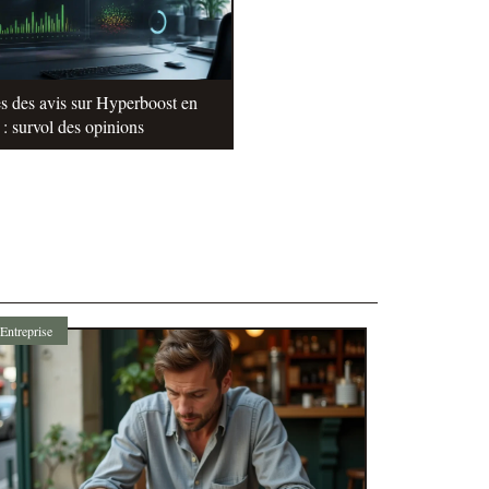
s des avis sur Hyperboost en
: survol des opinions
Entreprise