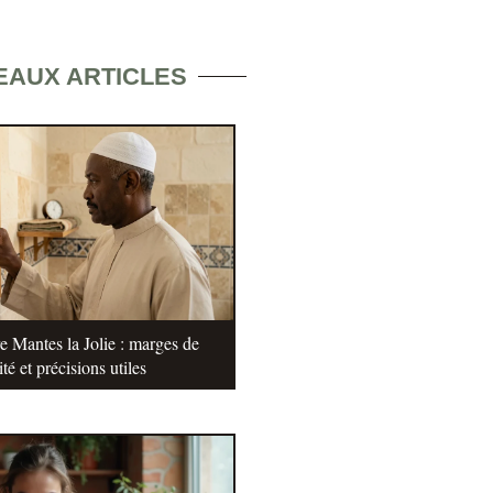
EAUX ARTICLES
e Mantes la Jolie : marges de
ité et précisions utiles