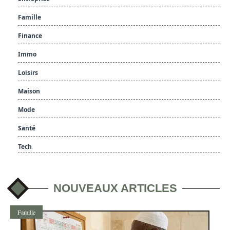
Famille
Finance
Immo
Loisirs
Maison
Mode
Santé
Tech
NOUVEAUX ARTICLES
Famille