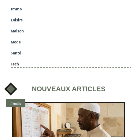
Immo
Loisirs
Maison
Mode
Santé
Tech
NOUVEAUX ARTICLES
Famille