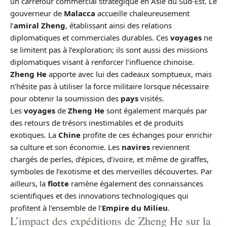
un carrefour commercial stratégique en Asie du Sud-Est. Le
gouverneur de
Malacca
accueille chaleureusement
l’
amiral Zheng
, établissant ainsi des relations
diplomatiques et commerciales durables. Ces
voyages
ne
se limitent pas à l’exploration; ils sont aussi des missions
diplomatiques visant à renforcer l’influence chinoise.
Zheng He
apporte avec lui des cadeaux somptueux, mais
n’hésite pas à utiliser la force militaire lorsque nécessaire
pour obtenir la soumission des
pays
visités.
Les
voyages
de
Zheng He
sont également marqués par
des retours de trésors inestimables et de produits
exotiques. La
Chine
profite de ces échanges pour enrichir
sa culture et son économie. Les
navires
reviennent
chargés de perles, d’épices, d’ivoire, et même de giraffes,
symboles de l’exotisme et des merveilles découvertes. Par
ailleurs, la
flotte
ramène également des connaissances
scientifiques et des innovations technologiques qui
profitent à l’ensemble de l’
Empire du Milieu
.
L’impact des expéditions de Zheng He sur la