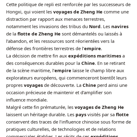
Cette politique de repli est renforcée par les successeurs de
Hongxi, qui voient les
voyages de Zheng He
comme une
distraction par rapport aux menaces terrestres,
notamment les invasions des tribus du
Nord
. Les
navires
de la
flotte de Zheng He
sont démantelés ou laissés à
l’abandon, et les ressources sont réorientées vers la
défense des frontières terrestres de l’
empire
.
La décision de mettre fin aux
expéditions maritimes
a
des conséquences durables pour la
Chine
. En se retirant
de la scène maritime, l’
empire
laisse le champ libre aux
explorateurs européens, qui commenceront bientôt leurs
propres
voyages
de découverte. La
Chine
perd ainsi une
occasion précieuse de maintenir et d’amplifier son
influence mondiale.
Malgré cette fin prématurée, les
voyages de Zheng He
laissent un héritage durable. Les
pays
visités par sa
flotte
conservent des traces de l’influence chinoise sous forme de
pratiques culturelles, de technologies et de relations
commerciales établies. Les récits de ces
expéditions