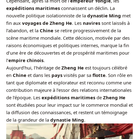
Cependant, après la mort de l’
empereur Yongle
, les
expéditions maritimes
connaissent un déclin. La
nouvelle politique isolationniste de la
dynastie Ming
met
fin aux
voyages de Zheng He
. Les
navires
sont laissés à
l’abandon, et la
Chine
se retire progressivement de la
scène maritime mondiale. Cette décision, motivée par des
raisons économiques et politiques internes, marque la fin
d’une ère de découvertes et de prospérité maritimes pour
l’
empire chinois
.
Aujourd’hui, l’héritage de
Zheng He
est toujours célébré
en
Chine
et dans les
pays
visités par sa
flotte
. Son rôle en
tant que diplomate et explorateur est reconnu comme une
contribution majeure à l’essor des relations internationales
de l’époque. Les
expéditions maritimes
de
Zheng He
sont étudiées pour leur impact sur le commerce mondial et
la diffusion des connaissances, et restent un témoignage
de la grandeur de la
dynastie Ming
.