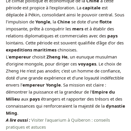
Le climat politique et économique de la
Chine
à cette
période est propice à l’exploration. La
capitale
est
déplacée à Pékin, consolidant ainsi le pouvoir central. Sous
l’impulsion de
Yongle
, la
Chine
se dote d’une
flotte
imposante, prête à conquérir les
mers
et à établir des
relations diplomatiques et commerciales avec des
pays
lointains. Cette période est souvent qualifiée d’âge d’or des
expeditions maritimes
chinoises.
L’
empereur
choisit
Zheng He
, un eunuque musulman
d’origine mongole, pour diriger ces
voyages
. Le choix de
Zheng He n’est pas anodin; c’est un homme de confiance,
doté d’une grande expérience et d’une loyauté indéfectible
envers l’
empereur Yongle
. Sa mission est claire :
démontrer la puissance et la grandeur de l’
Empire du
Milieu
aux
pays
étrangers et rapporter des trésors et des
connaissances qui renforceraient la majesté de la
dynastie
Ming
.
A lire aussi :
Visiter l'aquarium à Quiberon : conseils
pratiques et astuces