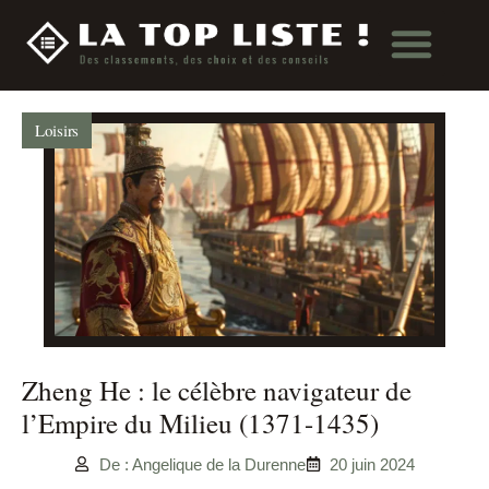
Loisirs
Zheng He : le célèbre navigateur de
l’Empire du Milieu (1371-1435)
De : Angelique de la Durenne
20 juin 2024