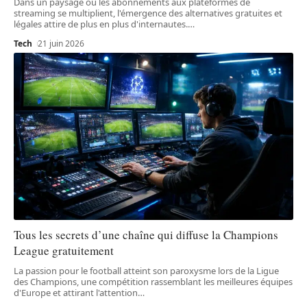
Dans un paysage où les abonnements aux plateformes de
streaming se multiplient, l'émergence des alternatives gratuites et
légales attire de plus en plus d'internautes.
…
Tech
21 juin 2026
Tous les secrets d’une chaîne qui diffuse la Champions
League gratuitement
La passion pour le football atteint son paroxysme lors de la Ligue
des Champions, une compétition rassemblant les meilleures équipes
d'Europe et attirant l'attention
…