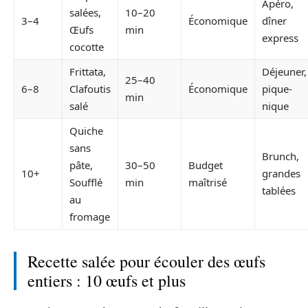
Apéro,
salées,
10–20
3–4
Économique
dîner
Œufs
min
express
cocotte
Frittata,
Déjeuner,
25–40
6–8
Clafoutis
Économique
pique-
min
salé
nique
Quiche
sans
Brunch,
pâte,
30–50
Budget
10+
grandes
Soufflé
min
maîtrisé
tablées
au
fromage
Recette salée pour écouler des œufs
entiers : 10 œufs et plus