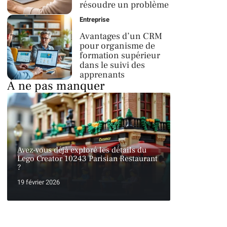
résoudre un problème
Entreprise
Avantages d’un CRM
pour organisme de
formation supérieur
dans le suivi des
apprenants
À ne pas manquer
Avez-vous déjà exploré les détails du
Lego Creator 10243 Parisian Restaurant
?
19 février 2026