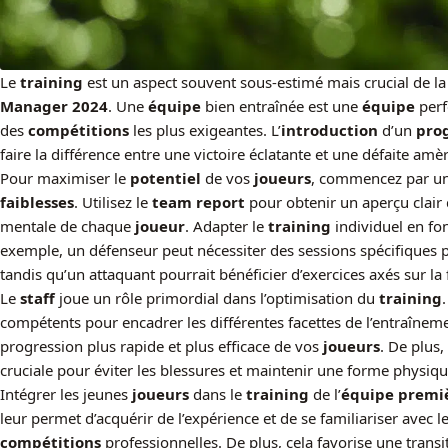
Le
training
est un aspect souvent sous-estimé mais crucial de l
Manager 2024
. Une
équipe
bien entraînée est une
équipe
perf
des
compétitions
les plus exigeantes. L’
introduction
d’un
pro
faire la différence entre une victoire éclatante et une défaite amèr
Pour maximiser le
potentiel
de vos
joueurs
, commencez par un
faiblesses
. Utilisez le
team report
pour obtenir un aperçu clair 
mentale de chaque
joueur
. Adapter le
training
individuel en fon
exemple, un défenseur peut nécessiter des sessions spécifiques 
tandis qu’un attaquant pourrait bénéficier d’exercices axés sur la f
Le
staff
joue un rôle primordial dans l’optimisation du
training
compétents pour encadrer les différentes facettes de l’entraînem
progression plus rapide et plus efficace de vos
joueurs
. De plus,
cruciale pour éviter les blessures et maintenir une forme physiq
Intégrer les jeunes
joueurs
dans le
training
de l’
équipe premi
leur permet d’acquérir de l’expérience et de se familiariser avec l
compétitions
professionnelles. De plus, cela favorise une transit