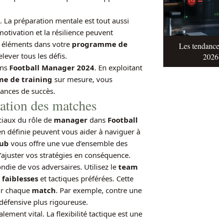
. La préparation mentale est tout aussi
motivation et la résilience peuvent
s éléments dans votre
programme de
Les tendance
lever tous les défis.
2026 
ans
Football Manager 2024
. En exploitant
e de training
sur mesure, vous
hances de succès.
ration des matches
ciaux du rôle de
manager
dans
Football
ien définie peuvent vous aider à naviguer à
lub
vous offre une vue d’ensemble des
ajuster vos stratégies en conséquence.
ie de vos adversaires. Utilisez le
team
,
faiblesses
et tactiques préférées. Cette
ur chaque
match
. Par exemple, contre une
défensive plus rigoureuse.
lement vital. La flexibilité tactique est une