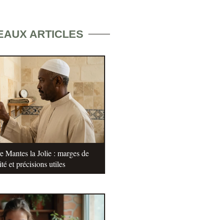
EAUX ARTICLES
e Mantes la Jolie : marges de
ité et précisions utiles