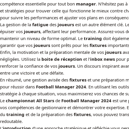
compétence essentielle pour tout bon
manager
. N’hésitez pas 
et stratégies pour trouver celle qui fonctionne le mieux contre ch
pour suivre les performances et ajuster vos plans en conséquenc
La gestion de la
fatigue
des
joueurs
est un autre élément clé. 
épuiser vos
joueurs
, affectant leur performance. Assurez-vous d
maintenir un niveau de forme optimal. Le
training
doit égalemen
garantir que vos
joueurs
sont prêts pour les
fixtures
importants
Enfin, la motivation et la préparation mentale de vos
joueurs
ava
négligées. Utilisez la
boite de réception
et l’
inbox news
pour p
renforcer la confiance de vos
joueurs
. Un discours inspirant ava
entre une victoire et une défaite.
En résumé, une gestion avisée des
fixtures
et une préparation m
pour réussir dans
Football Manager 2024
. En utilisant les outi
stratégie à chaque situation, vous maximiserez vos chances de s
Le
championnat All Stars
de
Football Manager 2024
est une 
vos compétences de gestionnaire et démontrer votre expertise. E
du
training
et de la préparation des
fixtures
, vous pouvez tran
redoutable.
L’
introduction
d’une approche stratégique et réfléchie vous pe