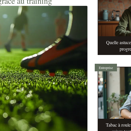
râce au training
Quelle astuc
progre
Entreprise
Tabac à roule