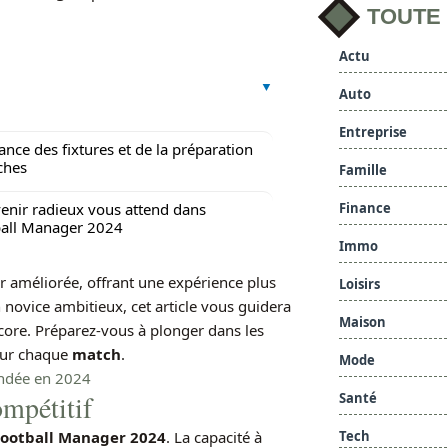
TOUTE
Actu
Auto
Entreprise
ance des fixtures et de la préparation
ches
Famille
Finance
enir radieux vous attend dans
all Manager 2024
Immo
ur améliorée, offrant une expérience plus
Loisirs
novice ambitieux, cet article vous guidera
Maison
core. Préparez-vous à plonger dans les
ur chaque
match
.
Mode
endée en 2024
ompétitif
Santé
Tech
Football Manager 2024
. La capacité à