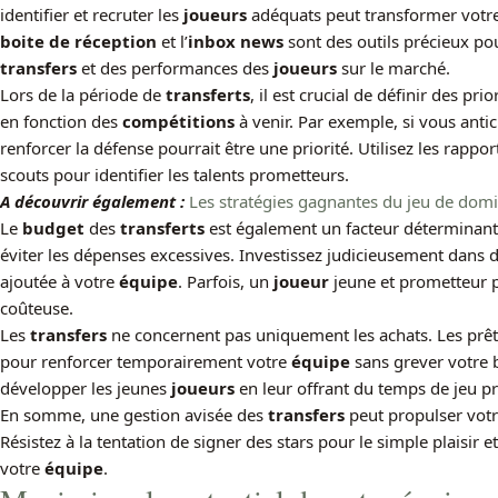
identifier et recruter les
joueurs
adéquats peut transformer votr
boite de réception
et l’
inbox news
sont des outils précieux po
transfers
et des performances des
joueurs
sur le marché.
Lors de la période de
transferts
, il est crucial de définir des pr
en fonction des
compétitions
à venir. Par exemple, si vous anti
renforcer la défense pourrait être une priorité. Utilisez les rappo
scouts pour identifier les talents prometteurs.
A découvrir également :
Les stratégies gagnantes du jeu de dom
Le
budget
des
transferts
est également un facteur déterminant.
éviter les dépenses excessives. Investissez judicieusement dans 
ajoutée à votre
équipe
. Parfois, un
joueur
jeune et prometteur p
coûteuse.
Les
transfers
ne concernent pas uniquement les achats. Les prêt
pour renforcer temporairement votre
équipe
sans grever votre 
développer les jeunes
joueurs
en leur offrant du temps de jeu pr
En somme, une gestion avisée des
transfers
peut propulser vot
Résistez à la tentation de signer des stars pour le simple plaisir 
votre
équipe
.