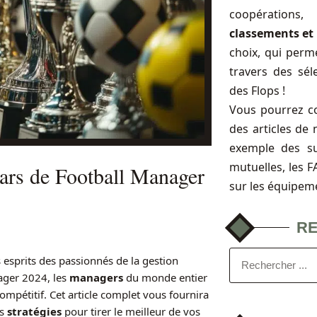
coopérations
classements et 
choix, qui perme
travers des sél
des Flops !
Vous pourrez c
des articles de 
exemple des s
mutuelles, les 
tars de Football Manager
sur les équipem
R
 esprits des passionnés de la gestion
ager 2024, les
managers
du monde entier
mpétitif. Cet article complet vous fournira
es
stratégies
pour tirer le meilleur de vos