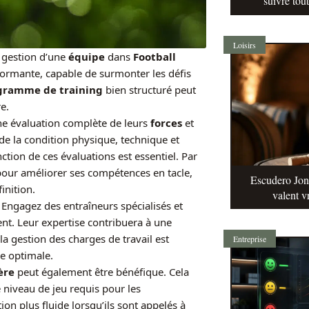
suivre tou
Loisirs
a gestion d’une
équipe
dans
Football
ormante, capable de surmonter les défis
gramme de training
bien structuré peut
e.
e évaluation complète de leurs
forces
et
de la condition physique, technique et
ction de ces évaluations est essentiel. Par
pour améliorer ses compétences en tacle,
Escudero Jonq
inition.
valent v
. Engagez des entraîneurs spécialisés et
ent. Leur expertise contribuera à une
 la gestion des charges de travail est
Entreprise
ue optimale.
ère
peut également être bénéfique. Cela
e niveau de jeu requis pour les
ion plus fluide lorsqu’ils sont appelés à