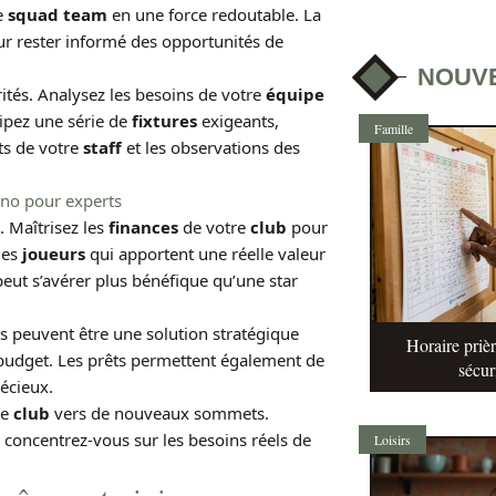
e
squad team
en une force redoutable. La
ur rester informé des opportunités de
NOUV
iorités. Analysez les besoins de votre
équipe
cipez une série de
fixtures
exigeants,
Famille
rts de votre
staff
et les observations des
ino pour experts
 Maîtrisez les
finances
de votre
club
pour
des
joueurs
qui apportent une réelle valeur
eut s’avérer plus bénéfique qu’une star
s peuvent être une solution stratégique
Horaire prièr
budget. Les prêts permettent également de
sécur
écieux.
re
club
vers de nouveaux sommets.
et concentrez-vous sur les besoins réels de
Loisirs