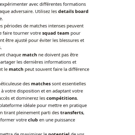
à expérimenter avec différentes formations
aque adversaire. Utilisez les
details board
e.
Les périodes de matches intenses peuvent
e faire tourner votre
squad team
pour
t être ajusté pour éviter les blessures et
.
nt chaque
match
ne doivent pas être
artager les dernières informations et
nt le
match
peut souvent faire la différence
éticuleuse des
matches
sont essentielles
ls à votre disposition et en adaptant votre
uccès et dominerez les
compétitions
.
plateforme idéale pour mettre en pratique
n tirant pleinement parti des
transferts
,
sformer votre
club
en une puissance
rmettra de maximiser le
potentiel
de vos