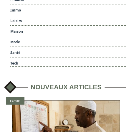
Immo
Loisirs
Maison
Mode
Santé
Tech
NOUVEAUX ARTICLES
Famille