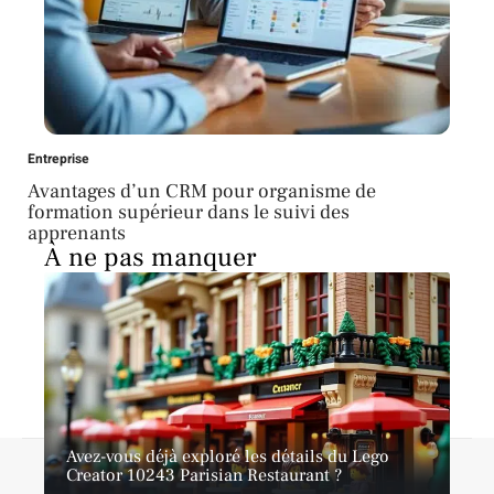
Entreprise
Avantages d’un CRM pour organisme de
formation supérieur dans le suivi des
apprenants
À ne pas manquer
Avez-vous déjà exploré les détails du Lego
Contact
Mentions légales
Sitemap
Creator 10243 Parisian Restaurant ?