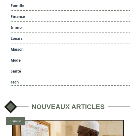
Famille
Finance
Immo
Loisirs
Maison
Mode
Santé
Tech
NOUVEAUX ARTICLES
Famille