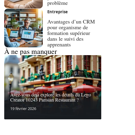
problème
Entreprise
Avantages d’un CRM
pour organisme de
formation supérieur
dans le suivi des
apprenants
À ne pas manquer
Avez-vous déjà exploré les détails du Lego
Creator 10243 Parisian Restaurant ?
19 février 2026