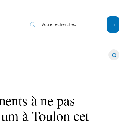
Mode
Santé
Tech
ments à ne pas
ium à Toulon cet