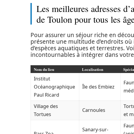
Les meilleures adresses d’
de Toulon pour tous les âg
Pour assurer un séjour riche en déco
présente une multitude d’endroits où i
d’espèces aquatiques et terrestres. V
incontournables à intégrer dans votre
Nom du lieu
Localisation
Spécia
Institut
Faun
Océanographique
Île des Embiez
méd
Paul Ricard
Village des
Tort
Carnoules
Tortues
et m
Faun
Sanary-sur-
Parc Zoa
(ani