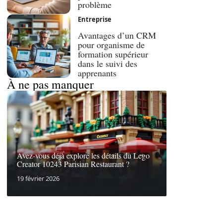
problème
Entreprise
Avantages d’un CRM
pour organisme de
formation supérieur
dans le suivi des
apprenants
À ne pas manquer
Avez-vous déjà exploré les détails du Lego
Creator 10243 Parisian Restaurant ?
19 février 2026