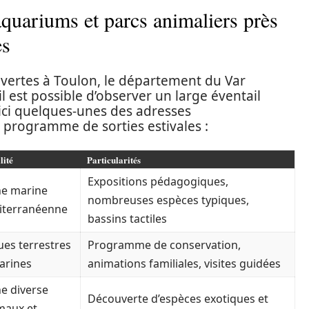
aquariums et parcs animaliers près
es
uvertes à Toulon, le département du Var
l est possible d’observer un large éventail
oici quelques-unes des adresses
 programme de sorties estivales :
lité
Particularités
Expositions pédagogiques,
e marine
nombreuses espèces typiques,
iterranéenne
bassins tactiles
ues terrestres
Programme de conservation,
arines
animations familiales, visites guidées
e diverse
Découverte d’espèces exotiques et
maux et