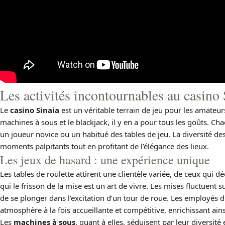
Les activités incontournables au casino 
Le
casino Sinaia
est un véritable terrain de jeu pour les amateu
machines à sous et le blackjack, il y en a pour tous les goûts. Ch
un joueur novice ou un habitué des tables de jeu. La diversité d
moments palpitants tout en profitant de l’élégance des lieux.
Les jeux de hasard : une expérience unique
Les tables de roulette attirent une clientèle variée, de ceux qui d
qui le frisson de la mise est un art de vivre. Les mises fluctuen
de se plonger dans l’excitation d’un tour de roue. Les employés 
atmosphère à la fois accueillante et compétitive, enrichissant ains
Les
machines à sous
, quant à elles, séduisent par leur diversité