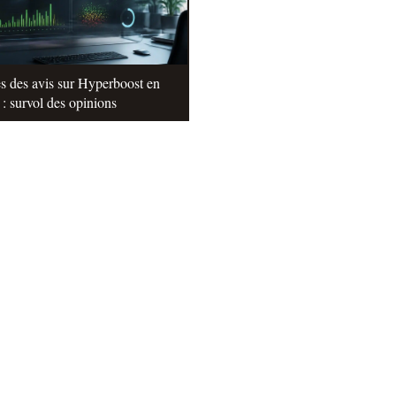
s des avis sur Hyperboost en
: survol des opinions