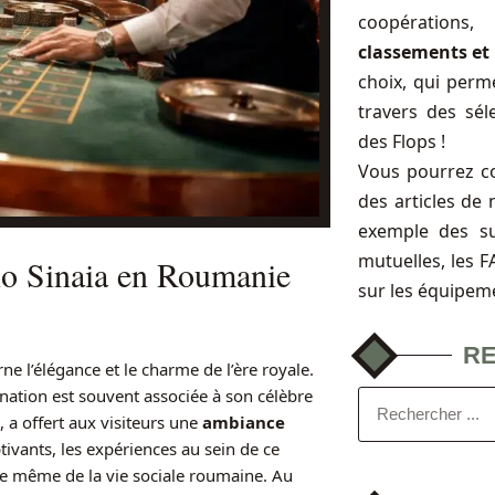
coopérations
classements et 
choix, qui perme
travers des sél
des Flops !
Vous pourrez c
des articles de 
exemple des s
mutuelles, les 
ino Sinaia en Roumanie
sur les équipem
R
 l’élégance et le charme de l’ère royale.
ination est souvent associée à son célèbre
 a offert aux visiteurs une
ambiance
tivants, les expériences au sein de ce
ce même de la vie sociale roumaine. Au