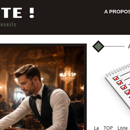
A PROPO
La TOP Liste