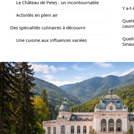
Le Château de Peleș : un incontournable
Y a-t-
Activités en plein air
Quels
casin
Des spécialités culinaires à découvrir
Quell
Une cuisine aux influences variées
Sinaia