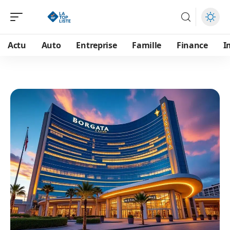
Actu
Auto
Entreprise
Famille
Finance
I