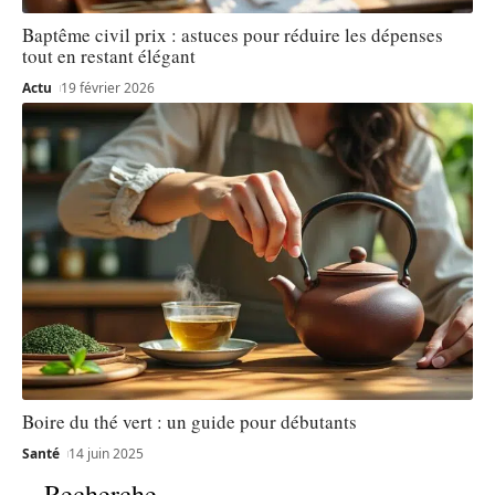
Baptême civil prix : astuces pour réduire les dépenses
tout en restant élégant
Actu
19 février 2026
Boire du thé vert : un guide pour débutants
Santé
14 juin 2025
Recherche