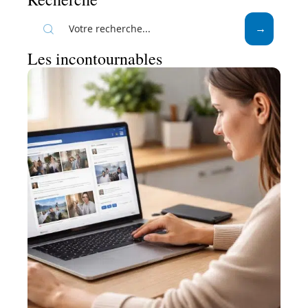
Les incontournables