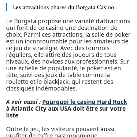
Les attractions phares du Borgata Casino
Le Borgata propose une variété d’attractions
qui font de ce casino une destination de
choix. Parmi ces attractions, la salle de poker
est un incontournable pour les amateurs de
ce jeu de stratégie. Avec des tournois
réguliers, elle attire des joueurs de tous
niveaux, des novices aux professionnels. Sur
une échelle de popularité, le poker est en
tête, suivi des jeux de table comme la
roulette et le blackjack, qui restent des
classiques indémodables.
A voir aussi :
Pourquoi le casino Hard Rock
à Atlantic City aux USA doit être sur votre
liste
Outre le jeu, les visiteurs peuvent aussi
profiter de l’offre gastronomique