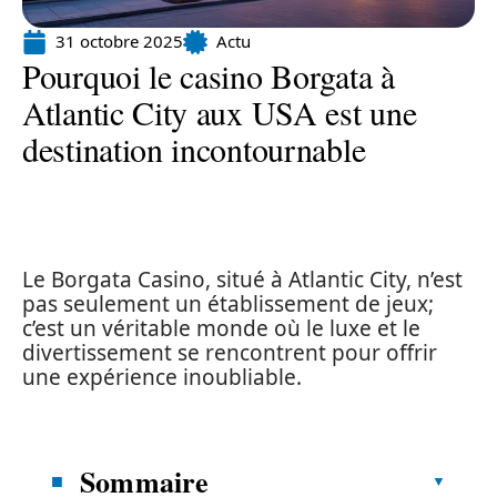
31 octobre 2025
Actu
Pourquoi le casino Borgata à
Atlantic City aux USA est une
destination incontournable
Le Borgata Casino, situé à Atlantic City, n’est
pas seulement un établissement de jeux;
c’est un véritable monde où le luxe et le
divertissement se rencontrent pour offrir
une expérience inoubliable.
Sommaire