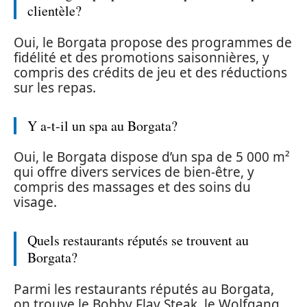
clientèle?
Oui, le Borgata propose des programmes de
fidélité et des promotions saisonnières, y
compris des crédits de jeu et des réductions
sur les repas.
Y a-t-il un spa au Borgata?
Oui, le Borgata dispose d’un spa de 5 000 m²
qui offre divers services de bien-être, y
compris des massages et des soins du
visage.
Quels restaurants réputés se trouvent au
Borgata?
Parmi les restaurants réputés au Borgata,
on trouve le Bobby Flay Steak, le Wolfgang