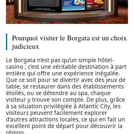
Pourquoi visiter le Borgata est un choix
judicieux
Le Borgata n’est pas qu’un simple hôtel-
casino ; c’est une véritable destination à part
entière qui offre une expérience inégalée.
Que ce soit pour se divertir avec des jeux de
table, se restaurer dans des établissements
étoilés, ou se détendre au spa, chaque
visiteur y trouve son compte. De plus, grâce
à sa situation privilégiée à Atlantic City, les
visiteurs peuvent facilement explorer
d’autres attractions locales, ce qui en fait un
excellent point de départ pour découvrir la
région.