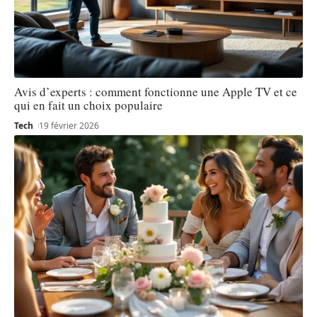
Avis d’experts : comment fonctionne une Apple TV et ce
qui en fait un choix populaire
Tech
19 février 2026