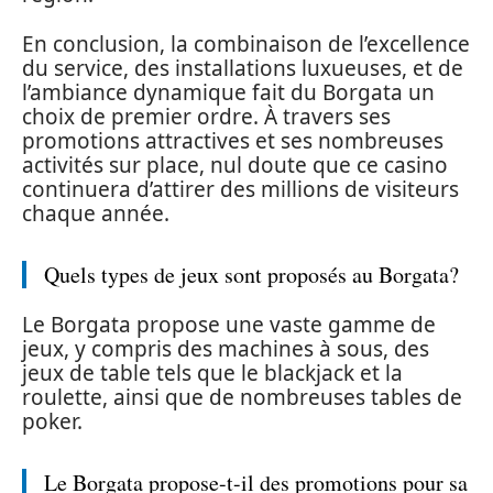
En conclusion, la combinaison de l’excellence
du service, des installations luxueuses, et de
l’ambiance dynamique fait du Borgata un
choix de premier ordre. À travers ses
promotions attractives et ses nombreuses
activités sur place, nul doute que ce casino
continuera d’attirer des millions de visiteurs
chaque année.
Quels types de jeux sont proposés au Borgata?
Le Borgata propose une vaste gamme de
jeux, y compris des machines à sous, des
jeux de table tels que le blackjack et la
roulette, ainsi que de nombreuses tables de
poker.
Le Borgata propose-t-il des promotions pour sa