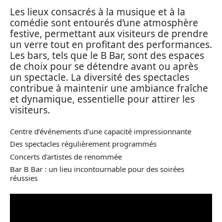
Les lieux consacrés à la musique et à la
comédie sont entourés d’une atmosphère
festive, permettant aux visiteurs de prendre
un verre tout en profitant des performances.
Les bars, tels que le B Bar, sont des espaces
de choix pour se détendre avant ou après
un spectacle. La diversité des spectacles
contribue à maintenir une ambiance fraîche
et dynamique, essentielle pour attirer les
visiteurs.
Centre d’événements d’une capacité impressionnante
Des spectacles régulièrement programmés
Concerts d’artistes de renommée
Bar B Bar : un lieu incontournable pour des soirées
réussies