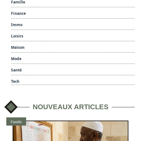
Famille
Finance
Immo
Loisirs
Maison
Mode
Santé
Tech
NOUVEAUX ARTICLES
Famille