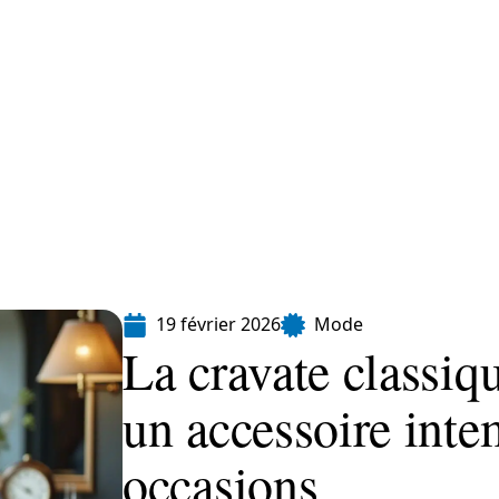
Finance
Immo
Loisirs
Maison
19 février 2026
Mode
La cravate classi
un accessoire inte
occasions