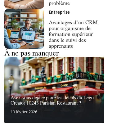
problème
Entreprise
Avantages d’un CRM
pour organisme de
formation supérieur
dans le suivi des
apprenants
À ne pas manquer
Avez-vous déjà exploré les détails du Lego
Creator 10243 Parisian Restaurant ?
19 février 2026