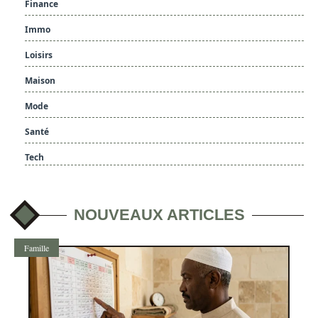
Finance
Immo
Loisirs
Maison
Mode
Santé
Tech
NOUVEAUX ARTICLES
Famille