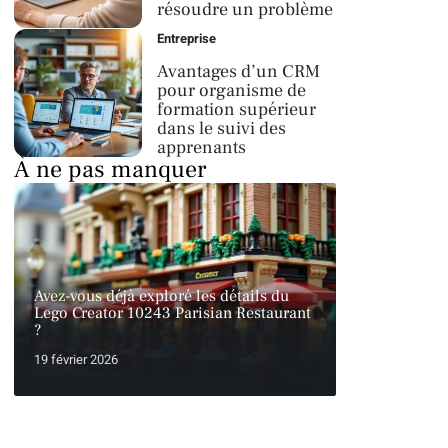
résoudre un problème
Entreprise
Avantages d’un CRM
pour organisme de
formation supérieur
dans le suivi des
apprenants
À ne pas manquer
Avez-vous déjà exploré les détails du
Lego Creator 10243 Parisian Restaurant
?
19 février 2026