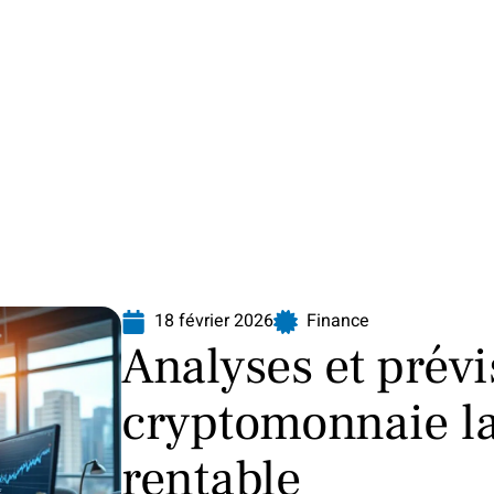
Finance
Immo
Loisirs
Maison
18 février 2026
Finance
Analyses et prévi
cryptomonnaie la
rentable